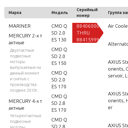
Серийный
Марка
Модель
Группа з
номер
MARINER
CMD Q
88406000
Air Coole
SD 2.0
THRU
MERCURY 2-х т
ES 130
88415999
актные
Alternat
CMD Q
Двухтактные
SD 2.0
подвесные
AXIUS St
моторы
ES 150
выпускаемые на
onents, 
CMD Q
данный момент
servoir, L
и снятые с
SD 2.0
производства
ES 170
позднее 2010г.
AXIUS St
CMD Q
onents, H
MERCURY 4-х т
SD 2.8
er
актные
ES 170
Четырехтактные
CMD Q
подвесные
AXIUS St
SD 2.8
моторы