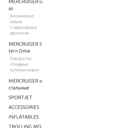
MERCRUISER G
ES 350
Connecti
as
ston, Des
Бензиновые
новые
стационарные
Coolant M
двигатели
p
MERCRUISER S
tern Drive
Cooling 
Поворотно-
onents
откидные
колонки новые
MERCRUISER о
Cranksha
стальные
SPORTJET
Cylinder 
ACCESSORIES
INFLATABLES
Cylinder
TROLLING MO