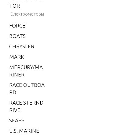
TOR
Drive Bel
Электромоторы
ard
FORCE
ECM
BOATS
CHRYSLER
Electric
MARK
s, Vessel
MERCURY/MA
nel (VIP)
RINER
RACE OUTBOA
Electric
RD
s, Vessel
RACE STERND
nel (VIP)
RIVE
SEARS
Electrica
U.S. MARINE