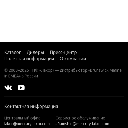
Engine C
Engine G
Exhaust
Inboard
Каталог
Дилеры
Пресс-центр
Полезная информация
О компании
Exhaust
© 2000–2026 НПФ «Лакор» — дистрибьютор «Brunswick Marine
Sterndriv
in EMEA» в России
Exhaust
Sterndriv
Контактная информация
Exhaust 
Центральный офис
Сервисное обслуживание
lakor@mercury-lakor.com
JRumshin@mercury-lakor.com