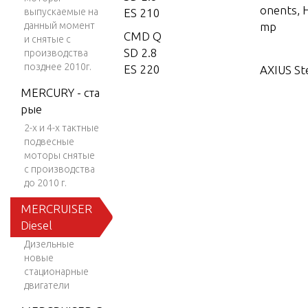
onents, 
выпускаемые на
ES 210
данный момент
mp
CMD Q
и снятые с
SD 2.8
производства
позднее 2010г.
ES 220
AXIUS St
onents, 
MERCURY - ста
CMD Q
Filter
рые
SD 2.8
ES 230
2-х и 4-х тактные
подвесные
AXIUS St
CMD Q
моторы снятые
onents,
SD 4.2
с производства
nt HP Fil
ES 270
до 2010 г.
CMD
MERCRUISER
QSD
Camshaf
Diesel
4.2 ES
Дизельные
320
новые
Connecti
стационарные
CMD Q
ston, Des
двигатели
SD 4.2