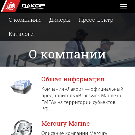
Toggl
naviga
О компании
Дилеры
Пресс-центр
Каталоги
О компании
Общая информация
Компания «Лакор» — официальный
представитель «Brunswick Marine in
EMEA» на территории субьектов
РФ.
Mercury Marine
Описание компании Mercury