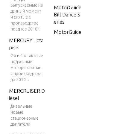
выпускаемые на
MotorGuide
данный момент
Bill Dance S
и снятые с
eries
производства
позднее 2010г.
MotorGuide
Brute Serie
MERCURY - ста
s
рые
2-х и 4-х тактные
MotorGuide
подвесные
Bulldog Seri
моторы снятые
es
с производства
до 2010 г.
MotorGuide
Digital Steer
MERCRUISER D
ing Series
iesel
MotorGuide
Дизельные
новые
Energy Seri
стационарные
es
двигатели
MotorGuide