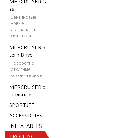
MERCRUISER G
Excel Series
as
MotorGuide
Бензиновые
Fresh Wate
новые
r Series
стационарные
двигатели
MotorGuide
Great White
MERCRUISER S
Series
tern Drive
Поворотно-
MotorGuide
откидные
HVF And H
колонки новые
VT Series
MERCRUISER о
MotorGuide
стальные
Lazer II Seri
es
SPORTJET
MotorGuide
ACCESSORIES
Lenco Serie
INFLATABLES
s
TROLLING