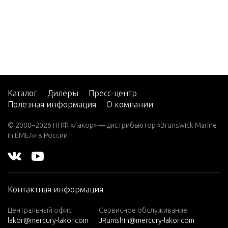
MotorGuide
Tour Lower
ance Digital
Series
MotorGuide
Tour
Pinpoint
Series
Каталог
Дилеры
Пресс-центр
Полезная информация
О компании
MotorGuide
Tour Series
© 2000–2026 НПФ «Лакор» — дистрибьютор «Brunswick Marine
in EMEA» в России
MotorGuide
Tracker Seri
es
MotorGuide
Контактная информация
Transom A
nd Bow Mo
Центральный офис
Сервисное обслуживание
unts
lakor@mercury-lakor.com
JRumshin@mercury-lakor.com