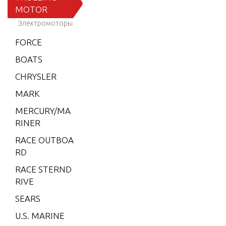
MotorGuide
MOTOR
Pro Series
Электромоторы
MotorGuide
FORCE
PTSv Series
BOATS
MotorGuide
Salt Water
CHRYSLER
Series
MARK
MotorGuide
MERCURY/MA
Thruster Se
RINER
ries
RACE OUTBOA
MotorGuide
RD
Tour Editio
n Series
RACE STERND
RIVE
MotorGuide
Tour ES Seri
SEARS
es
U.S. MARINE