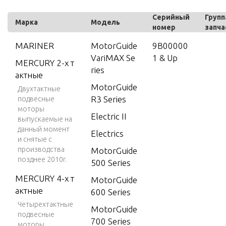
Серийный
Групп
Марка
Модель
номер
запча
MARINER
MotorGuide
9B00000
VariMAX Se
1 & Up
MERCURY 2-х т
ries
актные
MotorGuide
Двухтактные
R3 Series
подвесные
моторы
Electric II
выпускаемые на
данный момент
Electrics
и снятые с
производства
MotorGuide
позднее 2010г.
500 Series
MERCURY 4-х т
MotorGuide
актные
600 Series
Четырехтактные
MotorGuide
подвесные
700 Series
моторы