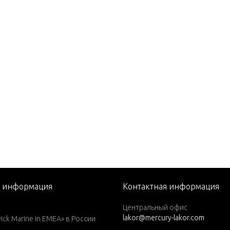
2 JET DRIVE (PUMP)
DFI JET DRIVE (POWERHEA
FI JET DRIVE (PUMP)
FI M2 JET DRIVE (POWER
)
FI M2 JET DRIVE (PUMP)
CARB JET DRIVE (POWERH
ARB JET DRIVE (PUMP)
CARB M2 JET DRIVE (POWE
я информация
Контактная информация
D)
Центральный офис
CARB M2 JET DRIVE (PUM
lakor@mercury-lakor.com
k Marine in EMEA» в России