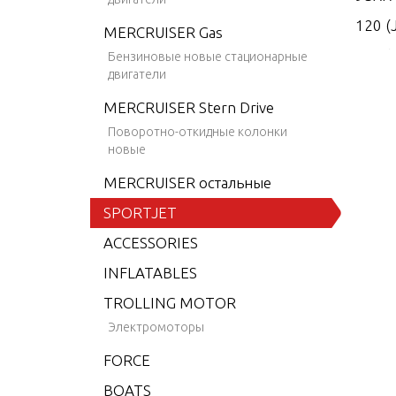
120 (
MERCRUISER Gas
120 
Бензиновые новые стационарные
двигатели
120XR
MERCRUISER Stern Drive
120XR
Поворотно-откидные колонки
120XR
новые
120X
MERCRUISER остальные
120X
SPORTJET
120X
ACCESSORIES
120XR
INFLATABLES
120XR
TROLLING MOTOR
120X
Электромоторы
120X
FORCE
175X
BOATS