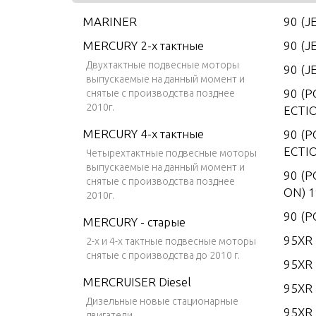
MARINER
90 (J
MERCURY 2-х тактные
90 (J
Двухтактные подвесные моторы
90 (J
выпускаемые на данный момент и
90 (
снятые с производства позднее
2010г.
ECTI
MERCURY 4-х тактные
90 (
ECTI
Четырехтактные подвесные моторы
выпускаемые на данный момент и
90 (P
снятые с производства позднее
ON) 
2010г.
90 (
MERCURY - старые
95XR 
2-х и 4-х тактные подвесные моторы
снятые с производства до 2010 г.
95XR 
MERCRUISER Diesel
95XR
Дизельные новые стационарные
95XR
двигатели