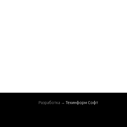
Jet Drive Housing Co
mponents
Key Switch Assembly
Lanyard Switch Kit
Nozzle And Rudder Co
mponents
Oil Injection Compone
nts
Oil Lines
Pinion And Impeller S
haft
Remote Control Asse
Разработка →
Техинформ Софт
mbly(802755)
Seal/Gasket Set - Jet
Drive Housing(26-883