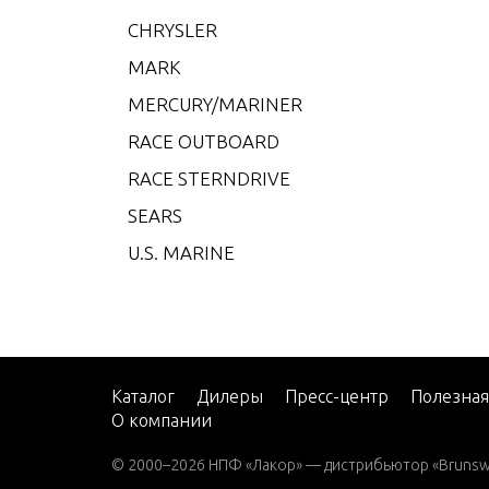
D)
CHRYSLER
175XR
MARK
200 
MERCURY/MARINER
D)
RACE OUTBOARD
200 D
RACE STERNDRIVE
200 D
HEAD
SEARS
200 D
U.S. MARINE
210 
EAD)
210 C
210 
Каталог
Дилеры
Пресс-центр
Полезна
RHEA
О компании
210 
© 2000–2026 НПФ «Лакор» — дистрибьютор «Brunswic
P)