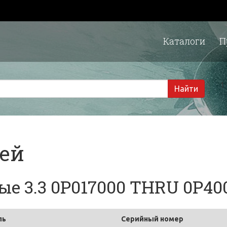
Каталоги
П
1 
Найти
тей
е 3.3 0P017000 THRU 0P40
ль
Серийный номер