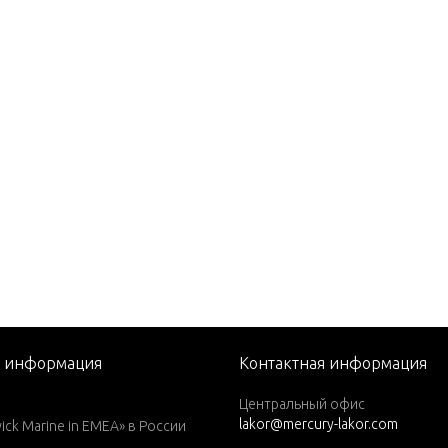
I (3 CYL.)(1.5L)
ro XS (2.5L)
DFI)
DFI) 3.0L
DFI)
DFI) 3.0L
DFI) 3.0L
я информация
Контактная информация
Центральный офис
lakor@mercury-lakor.com
k Marine in EMEA» в России