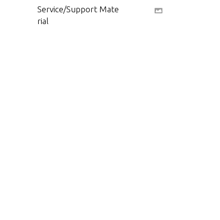
Service/Support Mate
rial
Shift Linkage(3.3 HP)
Tools