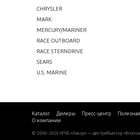
115 DF
CHRYSLER
150 P
MARK
200 (
MERCURY/MARINER
200 (
RACE OUTBOARD
225 (
RACE STERNDRIVE
225 (
SEARS
250 (
U.S. MARINE
Каталог
Дилеры
Пресс-центр
Полезна
О компании
© 2000–2026 НПФ «Лакор» — дистрибьютор «Brunswic