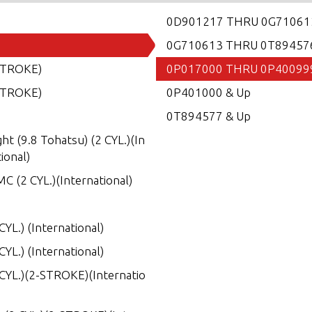
0D901217 THRU 0G71061
0G710613 THRU 0T89457
STROKE)
0P017000 THRU 0P40099
STROKE)
0P401000 & Up
0T894577 & Up
ght (9.8 Tohatsu) (2 CYL.)(In
ional)
C (2 CYL.)(International)
CYL.) (International)
CYL.) (International)
 CYL.)(2-STROKE)(Internatio