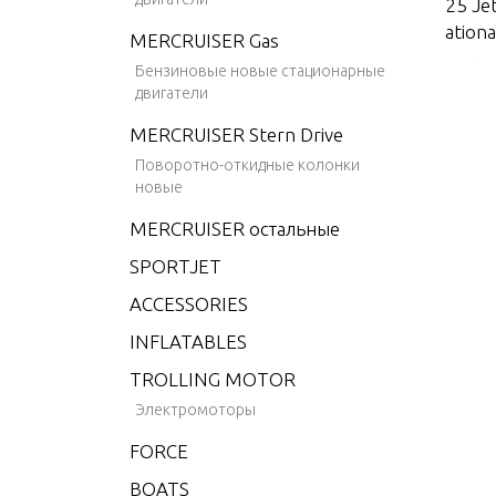
25 Je
ationa
MERCRUISER Gas
30 (2 
Бензиновые новые стационарные
двигатели
30 (2
nal)
MERCRUISER Stern Drive
Поворотно-откидные колонки
40 (2 
новые
40 (In
MERCRUISER остальные
50 (3 
SPORTJET
55 (3 
ACCESSORIES
60 (3 
INFLATABLES
75 (3 
TROLLING MOTOR
75 DFI
Электромоторы
90 (3 
FORCE
90 DFI
BOATS