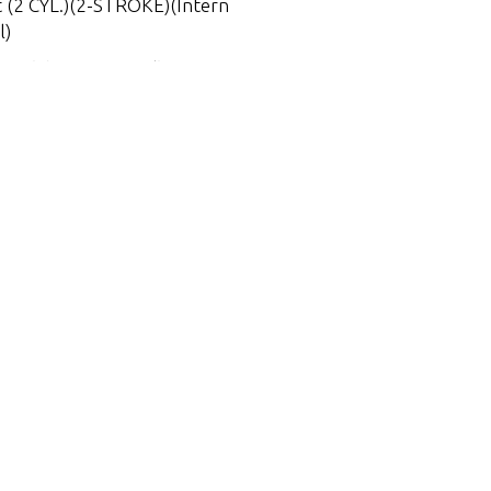
t (2 CYL.)(2-STROKE)(Intern
l)
CYL.) (International)
 CYL.)(2-STROKE)(Internatio
CYL.)
ternational)
CYL.)
CYL.)
CYL.)
CYL.)
 (3 CYL.)(1.5L)
CYL.)
 (3 CYL.)(1.5L)