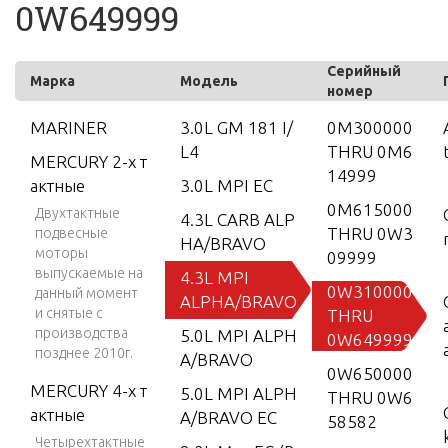
0W649999
Серийный
Марка
Модель
номер
MARINER
3.0L GM 181 I/
0M300000
L4
THRU 0M6
MERCURY 2-х т
14999
актные
3.0L MPI EC
0M615000
Двухтактные
4.3L CARB ALP
THRU 0W3
подвесные
HA/BRAVO
моторы
09999
выпускаемые на
4.3L MPI
0W310000
данный момент
ALPHA/BRAVO
и снятые с
THRU
производства
5.0L MPI ALPH
0W649999
позднее 2010г.
A/BRAVO
0W650000
MERCURY 4-х т
5.0L MPI ALPH
THRU 0W6
актные
A/BRAVO EC
58582
Четырехтактные