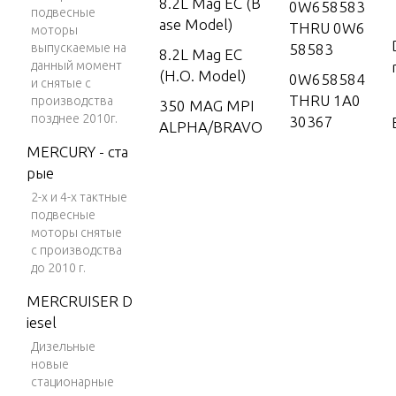
8.2L Mag EC (B
0W658583
подвесные
ase Model)
THRU 0W6
моторы
выпускаемые на
58583
8.2L Mag EC
данный момент
(H.O. Model)
0W658584
и снятые с
THRU 1A0
производства
350 MAG MPI
позднее 2010г.
30367
ALPHA/BRAVO
EC
MERCURY - ста
1A030368
рые
THRU 1A0
377 MAG MPI
30369
2-х и 4-х тактные
BRAVO EC
подвесные
1A030370
моторы снятые
THRU 1A0
с производства
63239
до 2010 г.
1A063240
MERCRUISER D
& Up
iesel
Дизельные
новые
стационарные