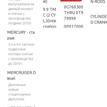
al)
N RODS
выпускаемые на
0G760300
данный момент
9.9 TM
THRU 0T9
и снятые с
C (2 CY
CYLINDE
79999
производства
L.)(Inte
D CRAN
позднее 2010г.
rnation
0P017000
MERCURY - ста
al)
THRU 0P3
DRIVES
рые
25499
15
G/EXHAU
2-х и 4-х тактные
0P325500
15 (2 C
подвесные
& Up
YL.) (In
моторы снятые
ELECTR
с производства
ternati
0T980000
NENTS
до 2010 г.
onal)
THRU 0T9
99999
MERCRUISER D
25 (2 C
iesel
FLYWHEE
YL.) (In
6428681
OR(MAN
Дизельные
ternati
THRU 0B1
новые
onal)
22929
стационарные
25 (2 C
7208333
двигатели
Flywheel 
YL.)(2-S
THRU 0A7
lectric