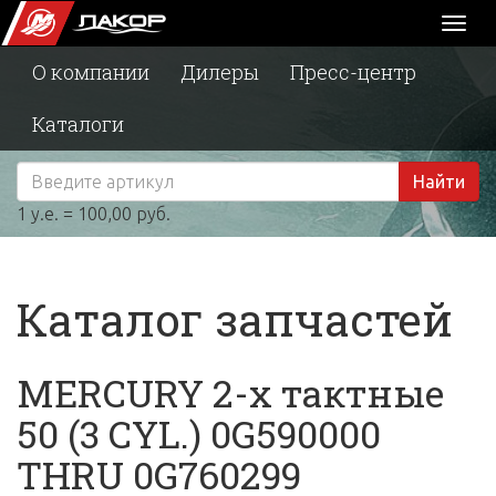
Toggl
naviga
О компании
Дилеры
Пресс-центр
Каталоги
Найти
1 у.е. = 100,00 руб.
Каталог запчастей
MERCURY 2-х тактные
50 (3 CYL.) 0G590000
THRU 0G760299