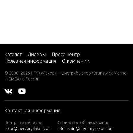
STARTE
75 DFI
(MANUA
(3 CYL.)
(1.5L)
90 (3 C
STARTE
YL.)
90 DFI
SWIVEL
(3 CYL.)
Каталог
Дилеры
Пресс-центр
(1.5L)
Полезная информация
О компании
SWIVEL 
115 DF
© 2000–2026 НПФ «Лакор» — дистрибьютор «Brunswick Marine
I (3 CY
in EMEA» в России
L.)(1.5
THROTT
L)
ND LIN
150 Pr
o XS (2.
TILLER 
Контактная информация
5L)
Центральный офис
Сервисное обслуживание
200 (D
TOOLS, 
lakor@mercury-lakor.com
JRumshin@mercury-lakor.com
FI)