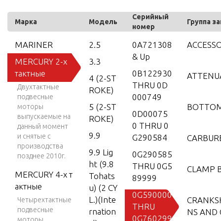
Серийный
Марка
Модель
Группа з
номер
MARINER
2.5
0A721308
ACCESSO
& Up
MERCURY 2-х
3.3
тактные
0B122930
ATTENU
4 (2-ST
THRU 0D
Двухтактные
ROKE)
000749
подвесные
5 (2-ST
BOTTO
моторы
0D00075
выпускаемые на
ROKE)
0 THRU 0
данный момент
9.9
и снятые с
G290584
CARBUR
производства
9.9 Lig
0G290585
позднее 2010г.
ht (9.8
THRU 0G5
CLAMP 
MERCURY 4-х т
Tohats
89999
актные
u) (2 CY
0G590000
L.)(Inte
CRANKSH
Четырехтактные
THRU
подвесные
rnation
NS AND
0G760299
моторы