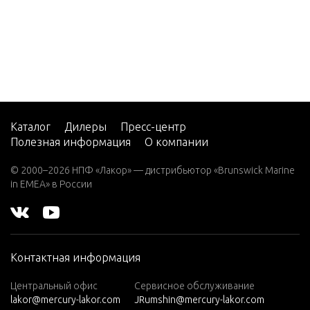
(4 CYL.)
Ignitio
g, 1C1
200 VER
49 and
ADO (4-
STROKE)
(4 CYL.)
Ignitio
g, 1C1
200 VER
50 and
ADO (4-
Каталог
Дилеры
Пресс-центр
STROKE)
Полезная информация
О компании
(6 CYL.)
Intake 
© 2000–2026 НПФ «Лакор» — дистрибьютор «Brunswick Marine
225 VER
in EMEA» в России
ADO (4-
Intake/
STROKE)
(6 CYL.)
250 VER
Jet Uni
Контактная информация
ADO (4-
STROKE)
Центральный офис
Сервисное обслуживание
Jet Wa
(6 CYL.)
lakor@mercury-lakor.com
JRumshin@mercury-lakor.com