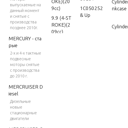
OKE)(20
Cylinde
выпускаемые на
9cc)
1C050252
nkcase
данный момент
& Up
и снятые с
9.9 (4-ST
производства
ROKE)(2
Cylinde
позднее 2010г.
09cc)
MERCURY - ста
15 (4-ST
Drivesh
рые
ROKE)
2-х и 4-х тактные
15 Carb
подвесные
Electr
(2CYL)(4
моторы снятые
s, 1C1
с производства
-STROK
49 and
до 2010 г.
E)
MERCRUISER D
20 Carb
iesel
Electr
(2CYL)(4
s, 1C1
Дизельные
-STROK
новые
50 and
E)
стационарные
25 EFI (3
двигатели
CYL.)(4-S
Extensi