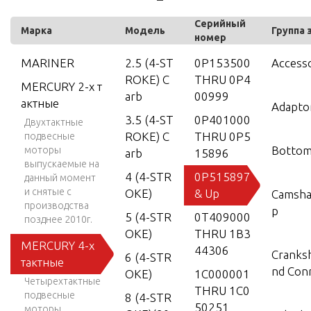
Серийный
Марка
Модель
Группа 
номер
MARINER
2.5 (4-ST
0P153500
Accesso
ROKE) C
THRU 0P4
MERCURY 2-х т
arb
00999
актные
Adapto
3.5 (4-ST
0P401000
Двухтактные
ROKE) C
THRU 0P5
подвесные
Bottom
моторы
arb
15896
выпускаемые на
4 (4-STR
0P515897
данный момент
и снятые с
OKE)
& Up
Camsha
производства
p
5 (4-STR
0T409000
позднее 2010г.
OKE)
THRU 1B3
MERCURY 4-х
44306
Cranksh
6 (4-STR
тактные
nd Con
OKE)
1C000001
Четырехтактные
THRU 1C0
подвесные
8 (4-STR
50251
моторы