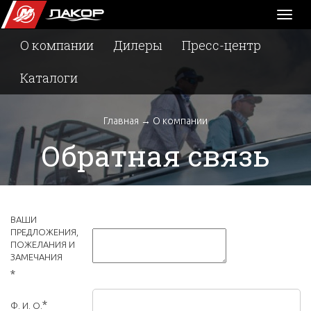
Toggl
naviga
О компании
Дилеры
Пресс-центр
Каталоги
Главная
→
О компании
Обратная связь
ВАШИ
ПРЕДЛОЖЕНИЯ,
ПОЖЕЛАНИЯ И
ЗАМЕЧАНИЯ
*
*
Ф. И. О.