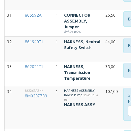
31
805592A1
1
CONNECTOR
26,50
В
ASSEMBLY,
Jumper
(White Wire)
32
861940T1
1
HARNESS, Neutral
44,00
В
Safety Switch
33
862021T1
1
HARNESS,
35,00
В
Transmission
Temperature
862262A2
**
HARNESS ASSEMBLY,
34
1
107,00
З
Boost Pump
заменена
8M0207789
на:
н
HARNESS ASSY