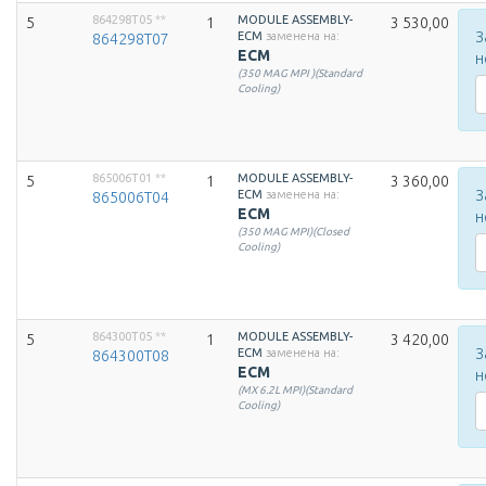
864298T05
**
MODULE ASSEMBLY-
5
1
3 530,00
З
ECM
заменена на:
864298T07
ECM
н
(350 MAG MPI )(Standard
Cooling)
865006T01
**
MODULE ASSEMBLY-
5
1
3 360,00
З
ECM
заменена на:
865006T04
ECM
н
(350 MAG MPI)(Closed
Cooling)
864300T05
**
MODULE ASSEMBLY-
5
1
3 420,00
З
ECM
заменена на:
864300T08
ECM
н
(MX 6.2L MPI)(Standard
Cooling)