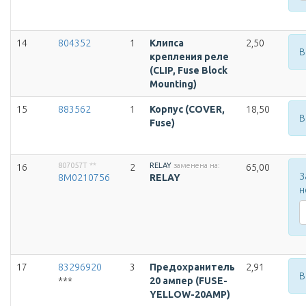
14
804352
1
Клипса
2,50
В
крепления реле
(CLIP, Fuse Block
Mounting)
15
883562
1
Корпус (COVER,
18,50
В
Fuse)
807057T
**
RELAY
заменена на:
16
2
65,00
З
8M0210756
RELAY
н
17
83296920
3
Предохранитель
2,91
В
***
20 ампер (FUSE-
YELLOW-20AMP)