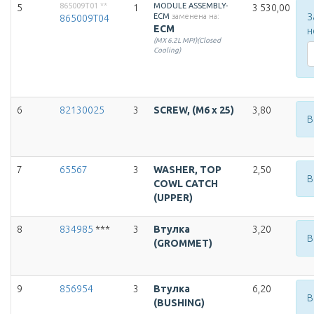
865009T01
**
MODULE ASSEMBLY-
5
1
3 530,00
З
ECM
заменена на:
865009T04
ECM
н
(MX 6.2L MPI)(Closed
Cooling)
6
82130025
3
SCREW, (M6 x 25)
3,80
В
7
65567
3
WASHER, TOP
2,50
В
COWL CATCH
(UPPER)
8
834985
***
3
Втулка
3,20
В
(GROMMET)
9
856954
3
Втулка
6,20
В
(BUSHING)