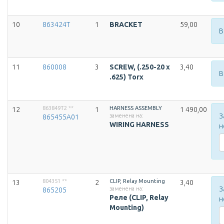
10
863424T
1
BRACKET
59,00
В
11
860008
3
SCREW, (.250-20 x
3,40
В
.625) Torx
863849T2
**
HARNESS ASSEMBLY
12
1
1 490,00
З
заменена на:
865455A01
WIRING HARNESS
н
804351
**
CLIP, Relay Mounting
13
2
3,40
З
заменена на:
865205
Реле (CLIP, Relay
н
Mounting)