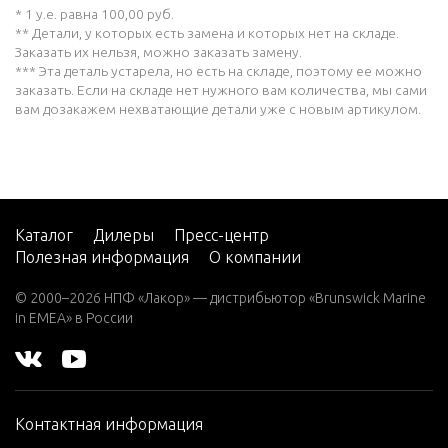
* 1 у.е. равна 100,00 руб.
** Детали, у которых есть замена и которых нет на складе.
Заказать их нельзя, можно заказать замену.
*** Эта деталь устарела, но есть на складе, поэтому ее можно
заказать. Если на складе нет нужного вам количества, мы сами
вам дозакажем нехватающие детали уже с новым артикулом.
Каталог
Дилеры
Пресс-центр
Полезная информация
О компании
© 2000–2026 НПФ «Лакор» — дистрибьютор «Brunswick Marine
in EMEA» в России
Контактная информация