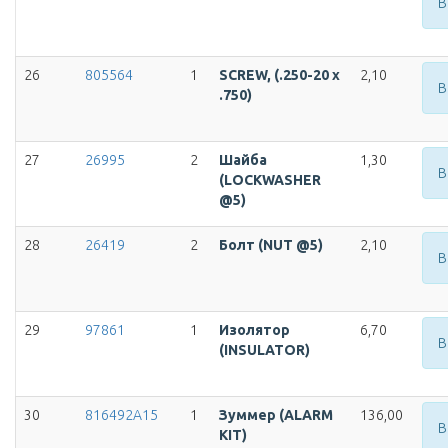
В
26
805564
1
SCREW, (.250-20 x
2,10
В
.750)
27
26995
2
Шайба
1,30
В
(LOCKWASHER
@5)
28
26419
2
Болт (NUT @5)
2,10
В
29
97861
1
Изолятор
6,70
В
(INSULATOR)
30
816492A15
1
Зуммер (ALARM
136,00
В
KIT)