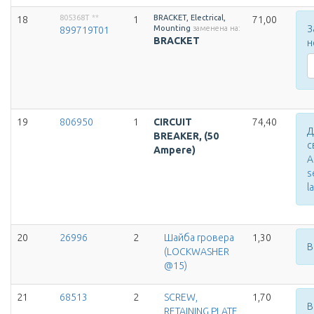
805368T
**
BRACKET, Electrical,
18
1
71,00
З
Mounting
заменена на:
899719T01
BRACKET
н
19
806950
1
CIRCUIT
74,40
Д
BREAKER, (50
с
Ampere)
А
s
l
20
26996
2
Шайба гровера
1,30
В
(LOCKWASHER
@15)
21
68513
2
SCREW,
1,70
В
RETAINING PLATE