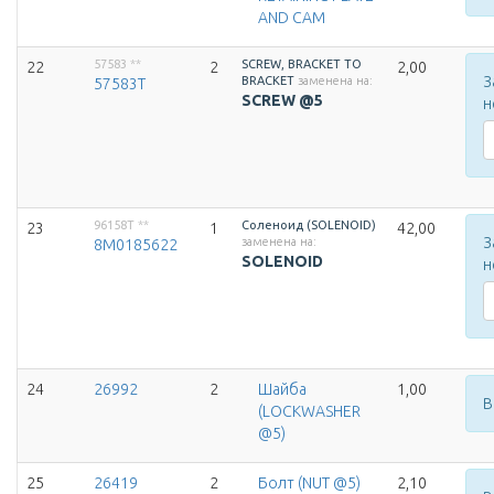
AND CAM
57583
**
SCREW, BRACKET TO
22
2
2,00
З
BRACKET
заменена на:
57583T
SCREW @5
н
96158T
**
Соленоид (SOLENOID)
23
1
42,00
З
заменена на:
8M0185622
SOLENOID
н
24
26992
2
Шайба
1,00
В
(LOCKWASHER
@5)
25
26419
2
Болт (NUT @5)
2,10