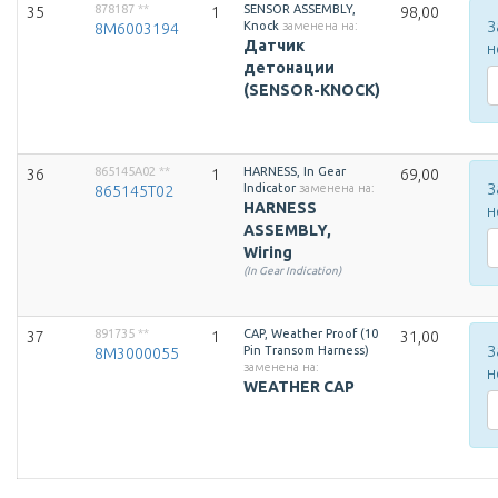
878187
**
SENSOR ASSEMBLY,
35
1
98,00
З
Knock
заменена на:
8M6003194
Датчик
н
детонации
(SENSOR-KNOCK)
865145A02
**
HARNESS, In Gear
36
1
69,00
З
Indicator
заменена на:
865145T02
HARNESS
н
ASSEMBLY,
Wiring
(In Gear Indication)
891735
**
CAP, Weather Proof (10
37
1
31,00
З
Pin Transom Harness)
8M3000055
заменена на:
н
WEATHER CAP