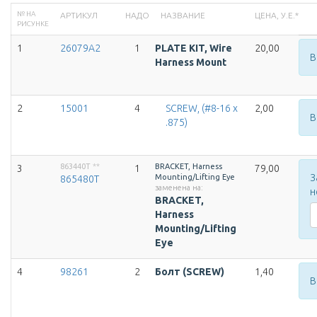
№ НА
АРТИКУЛ
НАДО
НАЗВАНИЕ
ЦЕНА, У.Е.*
РИСУНКЕ
1
26079A2
1
PLATE KIT, Wire
20,00
В
Harness Mount
2
15001
4
SCREW, (#8-16 x
2,00
В
.875)
863440T
**
BRACKET, Harness
3
1
79,00
З
Mounting/Lifting Eye
865480T
заменена на:
н
BRACKET,
Harness
Mounting/Lifting
Eye
4
98261
2
Болт (SCREW)
1,40
В