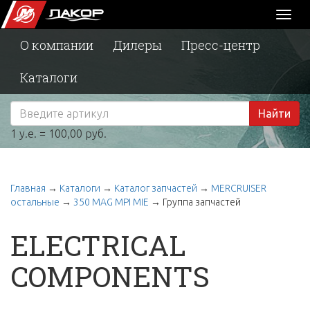
Toggl
naviga
О компании
Дилеры
Пресс-центр
Каталоги
Найти
1 у.е. = 100,00 руб.
Главная
→
Каталоги
→
Каталог запчастей
→
MERCRUISER
остальные
→
350 MAG MPI MIE
→
Группа запчастей
ELECTRICAL
COMPONENTS