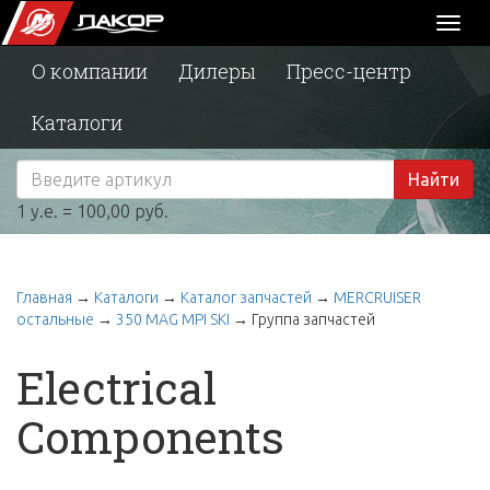
Toggl
naviga
О компании
Дилеры
Пресс-центр
Каталоги
Найти
1 у.е. = 100,00 руб.
Главная
→
Каталоги
→
Каталог запчастей
→
MERCRUISER
остальные
→
350 MAG MPI SKI
→
Группа запчастей
Electrical
Components