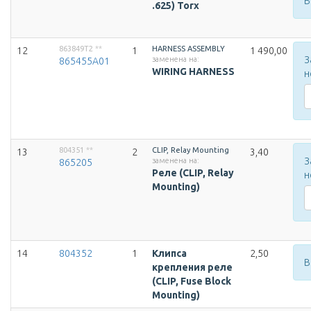
В
.625) Torx
863849T2
**
HARNESS ASSEMBLY
12
1
1 490,00
З
заменена на:
865455A01
WIRING HARNESS
н
804351
**
CLIP, Relay Mounting
13
2
3,40
З
заменена на:
865205
Реле (CLIP, Relay
н
Mounting)
14
804352
1
Клипса
2,50
В
крепления реле
(CLIP, Fuse Block
Mounting)