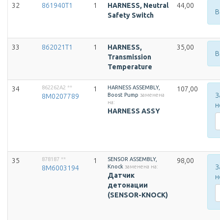
32
861940T1
1
HARNESS, Neutral
44,00
В
Safety Switch
33
862021T1
1
HARNESS,
35,00
В
Transmission
Temperature
862262A2
**
HARNESS ASSEMBLY,
34
1
107,00
З
Boost Pump
заменена
8M0207789
на:
н
HARNESS ASSY
878187
**
SENSOR ASSEMBLY,
35
1
98,00
З
Knock
заменена на:
8M6003194
Датчик
н
детонации
(SENSOR-KNOCK)