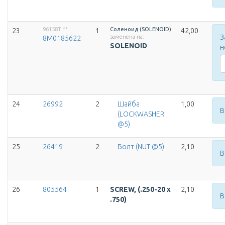
96158T
**
Соленоид (SOLENOID)
23
1
42,00
З
заменена на:
8M0185622
SOLENOID
н
24
26992
2
Шайба
1,00
В
(LOCKWASHER
@5)
25
26419
2
Болт (NUT @5)
2,10
В
26
805564
1
SCREW, (.250-20 x
2,10
В
.750)