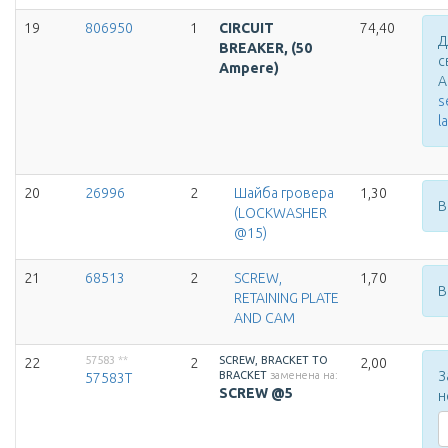
19
806950
1
CIRCUIT
74,40
Д
BREAKER, (50
с
Ampere)
А
s
l
20
26996
2
Шайба гровера
1,30
В
(LOCKWASHER
@15)
21
68513
2
SCREW,
1,70
В
RETAINING PLATE
AND CAM
57583
**
SCREW, BRACKET TO
22
2
2,00
З
BRACKET
заменена на:
57583T
SCREW @5
н