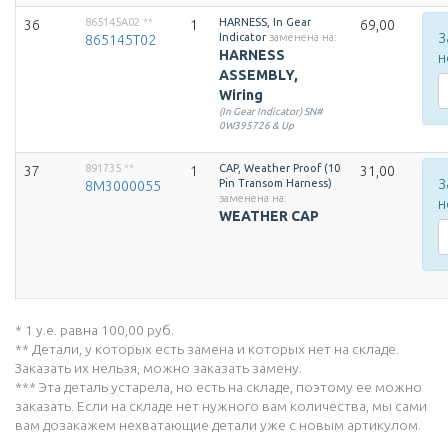
865145A02
**
HARNESS, In Gear
36
1
69,00
З
Indicator
заменена на:
865145T02
HARNESS
н
ASSEMBLY,
Wiring
(In Gear Indicator) SN#
0W395726 & Up
891735
**
CAP, Weather Proof (10
37
1
31,00
З
Pin Transom Harness)
8M3000055
заменена на:
н
WEATHER CAP
* 1 у.е. равна 100,00 руб.
** Детали, у которых есть замена и которых нет на складе.
Заказать их нельзя, можно заказать замену.
*** Эта деталь устарела, но есть на складе, поэтому ее можно
заказать. Если на складе нет нужного вам количества, мы сами
вам дозакажем нехватающие детали уже с новым артикулом.