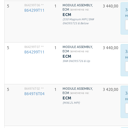
864299T06
**
MODULE ASSEMBLY,
5
1
3 440,00
З
ECM
заменена на:
864299T11
ECM
н
(350 Magnum MPI ) SN#
0W395725 & Below
864299T07
**
MODULE ASSEMBLY,
5
1
3 440,00
З
ECM
заменена на:
864299T11
ECM
н
SN# 0W395726 & Up
864976T02
**
MODULE ASSEMBLY,
5
1
3 420,00
З
ECM
заменена на:
864976T04
ECM
н
(MX6.2L MPI)