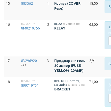
15
883562
1
Корпус (COVER,
18,50
В
Fuse)
807057T
**
RELAY
заменена на:
16
2
65,00
З
8M0210756
RELAY
н
17
83296920
3
Предохранитель
2,91
В
***
20 ампер (FUSE-
YELLOW-20AMP)
805368T
**
BRACKET, Electrical,
18
1
71,00
З
Mounting
заменена на:
899719T01
BRACKET
н