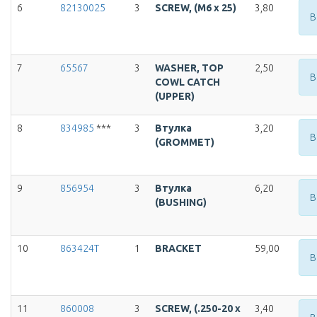
6
82130025
3
SCREW, (M6 x 25)
3,80
В
7
65567
3
WASHER, TOP
2,50
В
COWL CATCH
(UPPER)
8
834985
***
3
Втулка
3,20
В
(GROMMET)
9
856954
3
Втулка
6,20
В
(BUSHING)
10
863424T
1
BRACKET
59,00
В
11
860008
3
SCREW, (.250-20 x
3,40