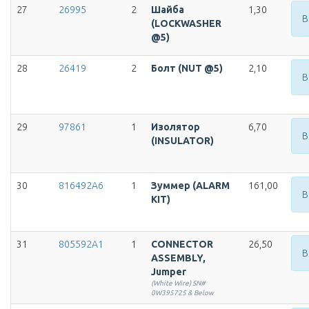
27
26995
2
Шайба
1,30
В
(LOCKWASHER
@5)
28
26419
2
Болт (NUT @5)
2,10
В
29
97861
1
Изолятор
6,70
В
(INSULATOR)
30
816492A6
1
Зуммер (ALARM
161,00
В
KIT)
31
805592A1
1
CONNECTOR
26,50
В
ASSEMBLY,
Jumper
(White Wire) SN#
0W395725 & Below