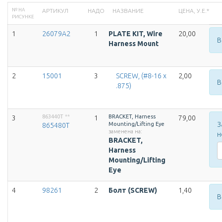
№ НА
АРТИКУЛ
НАДО
НАЗВАНИЕ
ЦЕНА, У.Е.*
РИСУНКЕ
1
26079A2
1
PLATE KIT, Wire
20,00
В
Harness Mount
2
15001
3
SCREW, (#8-16 x
2,00
В
.875)
863440T
**
BRACKET, Harness
3
1
79,00
З
Mounting/Lifting Eye
865480T
заменена на:
н
BRACKET,
Harness
Mounting/Lifting
Eye
4
98261
2
Болт (SCREW)
1,40
В