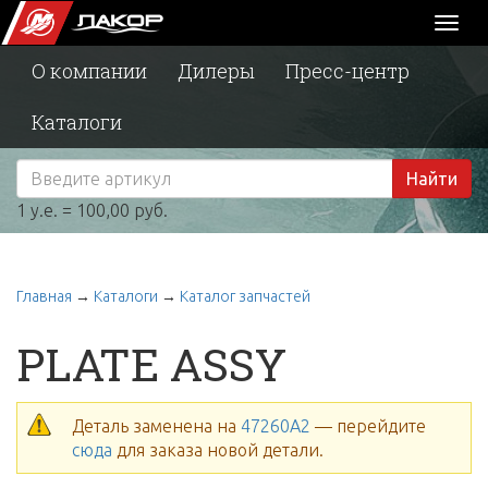
Toggl
naviga
О компании
Дилеры
Пресс-центр
Каталоги
Найти
1 у.е. = 100,00 руб.
Главная
→
Каталоги
→
Каталог запчастей
PLATE ASSY
Деталь заменена на
47260A2
— перейдите
сюда
для заказа новой детали.