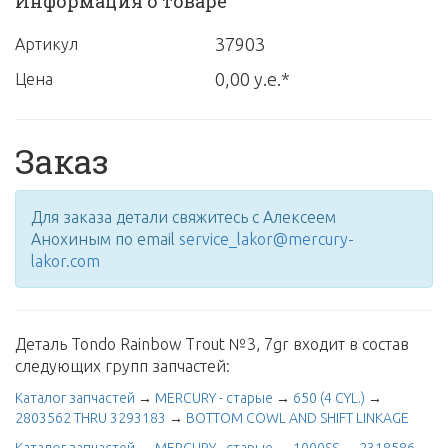
Информация о товаре
37903
Артикул
0,00 у.е.*
Цена
Заказ
Для заказа детали свяжитесь с Алексеем
Анохиным по email
service_lakor@mercury-
lakor.com
Деталь Tondo Rainbow Trout №3, 7gr входит в состав
следующих групп запчастей:
Каталог запчастей
→
MERCURY - старые
→
650 (4 CYL.)
→
2803562 THRU 3293183
→
BOTTOM COWL AND SHIFT LINKAGE