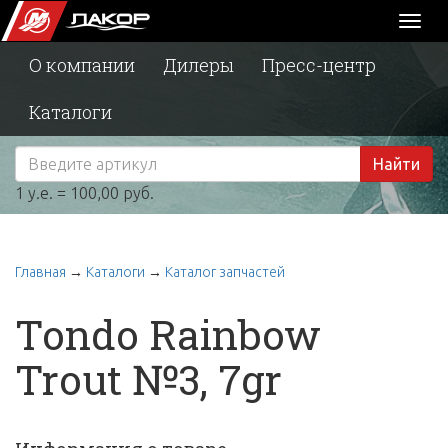
Toggl
naviga
О компании
Дилеры
Пресс-центр
Каталоги
Найти
1 у.е. = 100,00 руб.
Главная
→
Каталоги
→
Каталог запчастей
Tondo Rainbow
Trout №3, 7gr