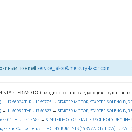
нохиным по email
service_lakor@mercury-lakor.com
 STARTER MOTOR входит в состав следующих групп запчас
)
→
1766824 THRU 1869775
→
STARTER MOTOR, STARTER SOLENOID, RE
)
→
1460999 THRU 1766823
→
STARTER MOTOR, STARTER SOLENOID, RE
68404 THRU 2318585
→
STARTER MOTOR, STARTER SOLINOID, RECTIFIE
auges and Components
→
MC INSTRUMENTS (1985 AND BELOW)
→
SWITC