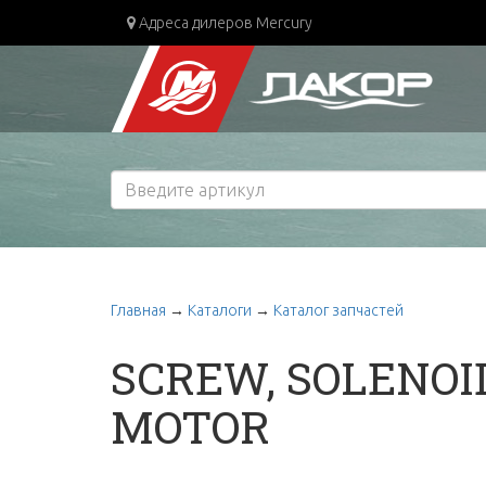
Адреса дилеров Mercury
Главная
→
Каталоги
→
Каталог запчастей
SCREW, SOLENOI
MOTOR