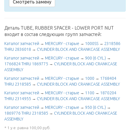
Смотреть замену
Деталь TUBE, RUBBER SPACER - LOWER PORT NUT
входит в состав следующих групп запчастей:
Каталог запчастей
→
MERCURY - старые
→
1000SS
→
2318586
THRU 2836018
→
CYLINDER BLOCK AND CRANKCASE ASSEMBLY
Каталог запчастей
→
MERCURY - старые
→
900 (6 CYL.)
→
1766824 THRU 1869775
→
CYLINDER BLOCK AND CRANKCASE
ASSEMBLY
Каталог запчастей
→
MERCURY - старые
→
1000
→
1768404
THRU 2318585
→
CYLINDER BLOCK AND CRANKCASE ASSEMBLY
Каталог запчастей
→
MERCURY - старые
→
1100
→
1870204
THRU 2314955
→
CYLINDER BLOCK AND CRANKCASE ASSEMBLY
Каталог запчастей
→
MERCURY - старые
→
950 (6 CYL.)
→
1869776 THRU 2318585
→
CYLINDER BLOCK AND CRANKCASE
ASSEMBLY
* 1 у.е. равна 100,00 руб.