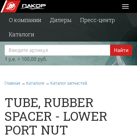
Toggl
naviga
О компании
Дилеры
Пресс-центр
Каталоги
Найти
1 у.е. = 100,00 руб.
Главная
→
Каталоги
→
Каталог запчастей
TUBE, RUBBER
SPACER - LOWER
PORT NUT