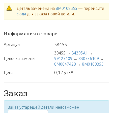
Деталь заменена на
8M0108355
— перейдите
сюда
для заказа новой детали.
Информация о товаре
38455
Артикул
38455
→
34395A1
→
Цепочка замены
99127109
→
830756109
→
8M0047428
→
8M0108355
0,12 у.е.*
Цена
Заказ
Заказ устарешей детали невозможен