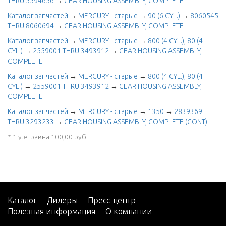
THRU 5594656
→
GEAR HOUSING ASSEMBLY, COMPLETE
Каталог запчастей
→
MERCURY - старые
→
90 (6 CYL.)
→
8060545
THRU 8060694
→
GEAR HOUSING ASSEMBLY, COMPLETE
Каталог запчастей
→
MERCURY - старые
→
800 (4 CYL.), 80 (4
CYL.)
→
2559001 THRU 3493912
→
GEAR HOUSING ASSEMBLY,
COMPLETE
Каталог запчастей
→
MERCURY - старые
→
800 (4 CYL.), 80 (4
CYL.)
→
2559001 THRU 3493912
→
GEAR HOUSING ASSEMBLY,
COMPLETE
Каталог запчастей
→
MERCURY - старые
→
1350
→
2839369
THRU 3293233
→
GEAR HOUSING ASSEMBLY, COMPLETE (CONT)
* 1 у.е. равна 100,00 руб.
Каталог
Дилеры
Пресс-центр
Полезная информация
О компании