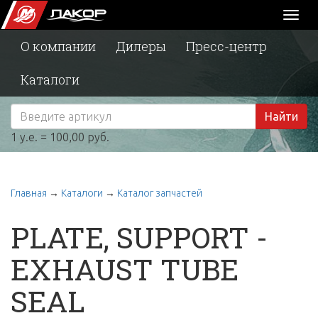
Toggl
naviga
О компании
Дилеры
Пресс-центр
Каталоги
Найти
1 у.е. = 100,00 руб.
Главная
→
Каталоги
→
Каталог запчастей
PLATE, SUPPORT -
EXHAUST TUBE
SEAL