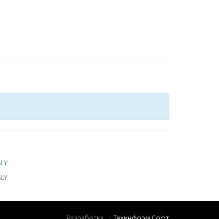
LY
LY
Разработка →
Техинформ Софт