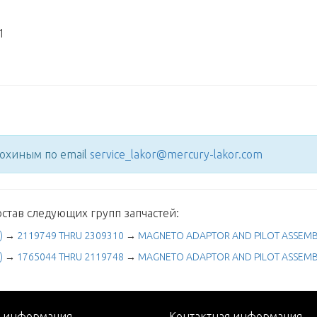
1
нохиным по email
service_lakor@mercury-lakor.com
став следующих групп запчастей:
)
→
2119749 THRU 2309310
→
MAGNETO ADAPTOR AND PILOT ASSEMB
)
→
1765044 THRU 2119748
→
MAGNETO ADAPTOR AND PILOT ASSEMB
я информация
Контактная информация