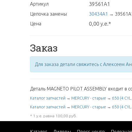
39561A1
Артикул
Цепочка замены
30434A1
→
39561A
0,00 у.е.*
Цена
Заказ
Для заказа детали свяжитесь с Алексеем А
Деталь MAGNETO PILOT ASSEMBLY входит в со
Каталог запчастей
→
MERCURY - старые
→
650 (4 CYL.
Каталог запчастей
→
MERCURY - старые
→
650 (4 CYL.
* 1 у.е. равна 100,00 руб.
Каталог
Дилеры
Пресс-центр
Полезна