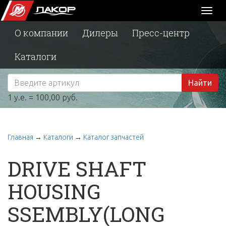
Toggl
naviga
О компании
Дилеры
Пресс-центр
Каталоги
Найти
1 у.е. = 100,00 руб.
Главная
→
Каталоги
→
Каталог запчастей
DRIVE SHAFT
HOUSING
SSEMBLY(LONG