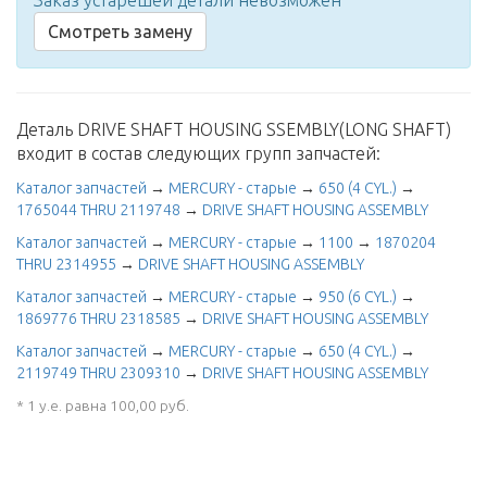
Заказ устарешей детали невозможен
Смотреть замену
Деталь DRIVE SHAFT HOUSING SSEMBLY(LONG SHAFT)
входит в состав следующих групп запчастей:
Каталог запчастей
→
MERCURY - старые
→
650 (4 CYL.)
→
1765044 THRU 2119748
→
DRIVE SHAFT HOUSING ASSEMBLY
Каталог запчастей
→
MERCURY - старые
→
1100
→
1870204
THRU 2314955
→
DRIVE SHAFT HOUSING ASSEMBLY
Каталог запчастей
→
MERCURY - старые
→
950 (6 CYL.)
→
1869776 THRU 2318585
→
DRIVE SHAFT HOUSING ASSEMBLY
Каталог запчастей
→
MERCURY - старые
→
650 (4 CYL.)
→
2119749 THRU 2309310
→
DRIVE SHAFT HOUSING ASSEMBLY
* 1 у.е. равна 100,00 руб.