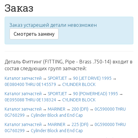
Заказ
Заказ устарешей детали невозможен
Смотреть замену
Деталь Фиттинг (FITTING, Pipe - Brass .750-14) входит в
состав следующих групп запчастей:
Каталог запчастей
→
SPORTJET
→
90 (JET DRIVE) 1995
→
0E080400 THRU 0E145579
→
CYLINDER BLOCK
Каталог запчастей
→
SPORTJET
→
90 (POWERHEAD) 1995
→
0E095088 THRU 0E138324
→
CYLINDER BLOCK
Каталог запчастей
→
MARINER
→
200 (DFI)
→
0G590000 THRU
0G760299
→
Cylinder Block and End Cap
Каталог запчастей
→
MARINER
→
225 (DFI)
→
0G590000 THRU
0G760299
→
Cylinder Block and End Cap