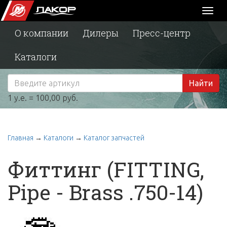
Toggl
naviga
О компании
Дилеры
Пресс-центр
Каталоги
Найти
1 у.е. = 100,00 руб.
Главная
→
Каталоги
→
Каталог запчастей
Фиттинг (FITTING,
Pipe - Brass .750-14)