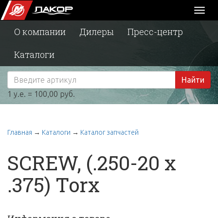
Toggl
naviga
О компании
Дилеры
Пресс-центр
Каталоги
Найти
1 у.е. = 100,00 руб.
Главная
→
Каталоги
→
Каталог запчастей
SCREW, (.250-20 x
.375) Torx