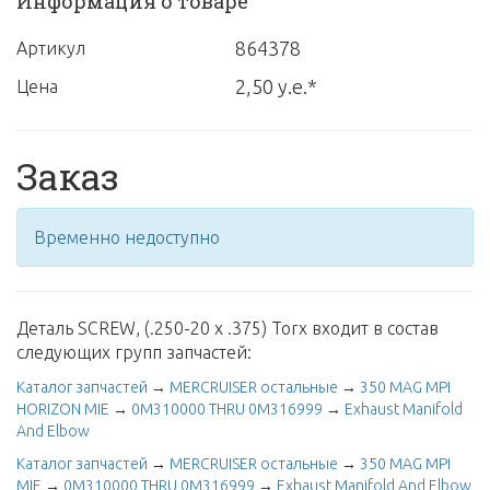
Информация о товаре
864378
Артикул
2,50 у.е.*
Цена
Заказ
Временно недоступно
Деталь SCREW, (.250-20 x .375) Torx входит в состав
следующих групп запчастей:
Каталог запчастей
→
MERCRUISER остальные
→
350 MAG MPI
HORIZON MIE
→
0M310000 THRU 0M316999
→
Exhaust Manifold
And Elbow
Каталог запчастей
→
MERCRUISER остальные
→
350 MAG MPI
MIE
→
0M310000 THRU 0M316999
→
Exhaust Manifold And Elbow