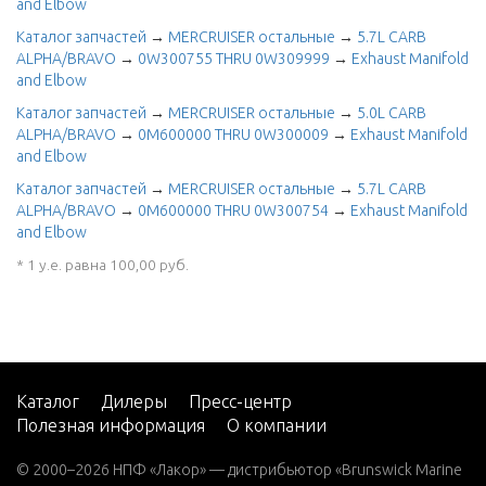
and Elbow
Каталог запчастей
→
MERCRUISER остальные
→
5.7L CARB
ALPHA/BRAVO
→
0W300755 THRU 0W309999
→
Exhaust Manifold
and Elbow
Каталог запчастей
→
MERCRUISER остальные
→
5.0L CARB
ALPHA/BRAVO
→
0M600000 THRU 0W300009
→
Exhaust Manifold
and Elbow
Каталог запчастей
→
MERCRUISER остальные
→
5.7L CARB
ALPHA/BRAVO
→
0M600000 THRU 0W300754
→
Exhaust Manifold
and Elbow
* 1 у.е. равна 100,00 руб.
Каталог
Дилеры
Пресс-центр
Полезная информация
О компании
© 2000–2026 НПФ «Лакор» — дистрибьютор «Brunswick Marine