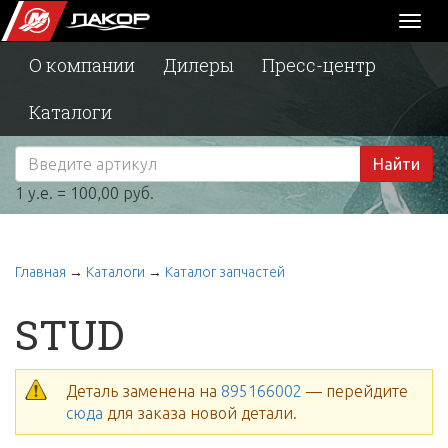
Toggl
naviga
О компании
Дилеры
Пресс-центр
Каталоги
Найти
1 у.е. = 100,00 руб.
Главная
→
Каталоги
→
Каталог запчастей
STUD
Деталь заменена на
895166002
— перейдите
сюда
для заказа новой детали.