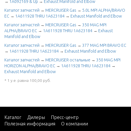
→
1A092169 & Up
→
Exhaust Manifold and Elbow
Каталог запчастей
→
MERCRUISER Gas
→
5.0L MPI ALPHA/BRAVO
EC
→
1A611928 THRU 1A623184
→
Exhaust Manifold and Elbow
Каталог запчастей
→
MERCRUISER Gas
→
350 MAG MPI
ALPHA/BRAVO EC
→
1A611928 THRU 1A623184
→
Exhaust
Manifold and Elbow
Каталог запчастей
→
MERCRUISER Gas
→
377 MAG MPI BRAVO EC
→
1A611928 THRU 1A623184
→
Exhaust Manifold and Elbow
Каталог запчастей
→
MERCRUISER остальные
→
350 MAG MPI
HORIZON ALPHA/BRAVO EC
→
1A611928 THRU 1A623184
→
Exhaust Manifold and Elbow
* 1 у.е. равна 100,00 руб.
Каталог
Дилеры
Пресс-центр
Полезная информация
О компании