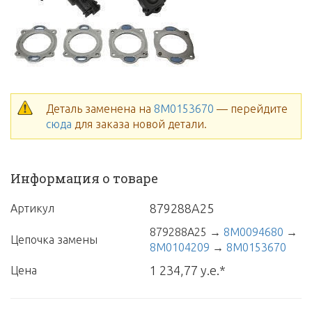
Деталь заменена на
8M0153670
— перейдите
сюда
для заказа новой детали.
Информация о товаре
879288A25
Артикул
879288A25
→
8M0094680
→
Цепочка замены
8M0104209
→
8M0153670
1 234,77 у.е.*
Цена