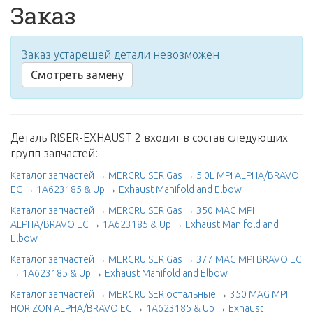
Заказ
Заказ устарешей детали невозможен
Смотреть замену
Деталь RISER-EXHAUST 2 входит в состав следующих
групп запчастей:
Каталог запчастей
→
MERCRUISER Gas
→
5.0L MPI ALPHA/BRAVO
EC
→
1A623185 & Up
→
Exhaust Manifold and Elbow
Каталог запчастей
→
MERCRUISER Gas
→
350 MAG MPI
ALPHA/BRAVO EC
→
1A623185 & Up
→
Exhaust Manifold and
Elbow
Каталог запчастей
→
MERCRUISER Gas
→
377 MAG MPI BRAVO EC
→
1A623185 & Up
→
Exhaust Manifold and Elbow
Каталог запчастей
→
MERCRUISER остальные
→
350 MAG MPI
HORIZON ALPHA/BRAVO EC
→
1A623185 & Up
→
Exhaust