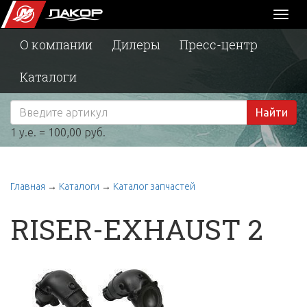
Toggl
naviga
О компании
Дилеры
Пресс-центр
Каталоги
Найти
1 у.е. = 100,00 руб.
Главная
→
Каталоги
→
Каталог запчастей
RISER-EXHAUST 2