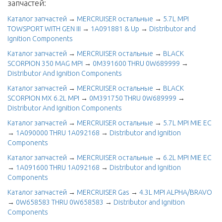
запчастей:
Каталог запчастей
→
MERCRUISER остальные
→
5.7L MPI
TOWSPORT WITH GEN III
→
1A091881 & Up
→
Distributor and
Ignition Components
Каталог запчастей
→
MERCRUISER остальные
→
BLACK
SCORPION 350 MAG MPI
→
0M391600 THRU 0W689999
→
Distributor And Ignition Components
Каталог запчастей
→
MERCRUISER остальные
→
BLACK
SCORPION MX 6.2L MPI
→
0M391750 THRU 0W689999
→
Distributor And Ignition Components
Каталог запчастей
→
MERCRUISER остальные
→
5.7L MPI MIE EC
→
1A090000 THRU 1A092168
→
Distributor and Ignition
Components
Каталог запчастей
→
MERCRUISER остальные
→
6.2L MPI MIE EC
→
1A091600 THRU 1A092168
→
Distributor and Ignition
Components
Каталог запчастей
→
MERCRUISER Gas
→
4.3L MPI ALPHA/BRAVO
→
0W658583 THRU 0W658583
→
Distributor and Ignition
Components