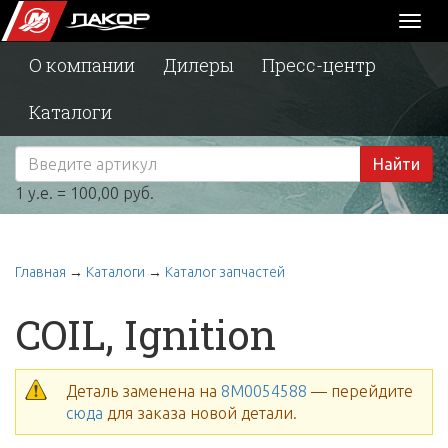
Toggl
naviga
О компании
Дилеры
Пресс-центр
Каталоги
Найти
1 у.е. = 100,00 руб.
Главная
→
Каталоги
→
Каталог запчастей
COIL, Ignition
Деталь заменена на
8M0054588
— перейдите
сюда
для заказа новой детали.