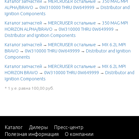
Каталог запчастей
→
MERCRUISER остальные
→
350 MAG MPI
ALPHA/BRAVO
→
0W310000 THRU 0W649999
→
Distributor and
Ignition Components
Каталог запчастей
→
MERCRUISER остальные
→
350 MAG MPI
HORIZON ALPHA/BRAVO
→
0W310000 THRU 0W649999
→
Distributor and Ignition Components
Каталог запчастей
→
MERCRUISER остальные
→
MX 6.2L MPI
BRAVO
→
0W310000 THRU 0W649999
→
Distributor and Ignition
Components
Каталог запчастей
→
MERCRUISER остальные
→
MX 6.2L MPI
HORIZON BRAVO
→
0W310000 THRU 0W649999
→
Distributor and
Ignition Components
* 1 у.е. равна 100,00 руб.
Каталог
Дилеры
Пресс-центр
Полезная информация
О компании