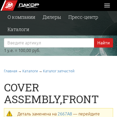
Toggl
naviga
О компании
Дилеры
Пресс-центр
Каталоги
Найти
1 у.е. = 100,00 руб.
Главная
→
Каталоги
→
Каталог запчастей
COVER
ASSEMBLY,FRONT
Деталь заменена на
2667A8
— перейдите