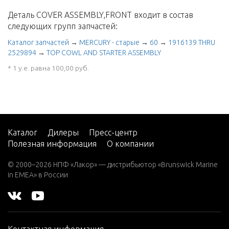
Деталь COVER ASSEMBLY,FRONT входит в состав
следующих групп запчастей:
Каталог запчастей
→
MERCURY - старые
→
60
→
1916139 THRU
2529894
→
TOP COWL AND STARTER ASSEMBLY
* 1 у.е. равна 100,00 руб.
Каталог
Дилеры
Пресс-центр
Полезная информация
О компании
© 2000–2026 НПФ «Лакор» — дистрибьютор «Brunswick Marine
in EMEA» в России