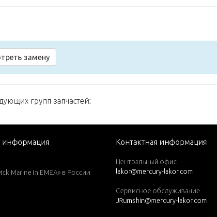
треть замену
едующих групп запчастей:
я информация
Контактная информация
Центральный офис
lakor@mercury-lakor.com
k Marine in EMEA» в России
Сервисное обслуживание
JRumshin@mercury-lakor.com