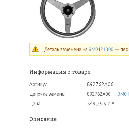
Деталь заменена на
8M0121300
— пер
Информация о товаре
892762A06
Артикул
Цепочка замены
892762A06
→
8M01
349,29 у.е.*
Цена
Описание