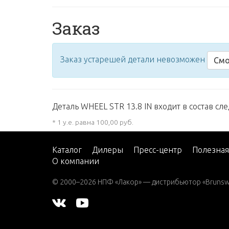
Заказ
Заказ устарешей детали невозможен
Смо
Деталь WHEEL STR 13.8 IN входит в состав сл
* 1 у.е. равна 100,00 руб.
Каталог
Дилеры
Пресс-центр
Полезна
О компании
© 2000–2026 НПФ «Лакор» — дистрибьютор «Brunswic