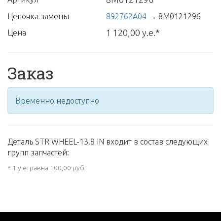
Цепочка замены
892762A04
→
8M0121296
1 120,00 у.е.*
Цена
Заказ
Временно недоступно
Деталь STR WHEEL-13.8 IN входит в состав следующих
групп запчастей:
* 1 у.е. равна 100,00 руб.