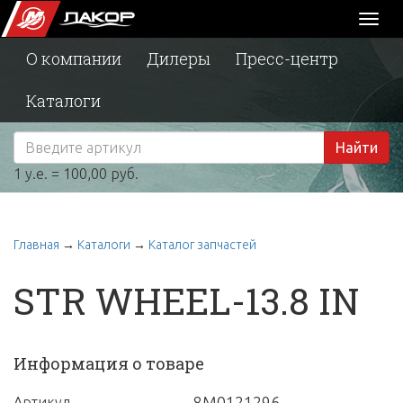
Toggl
naviga
О компании
Дилеры
Пресс-центр
Каталоги
Найти
1 у.е. = 100,00 руб.
Главная
→
Каталоги
→
Каталог запчастей
STR WHEEL-13.8 IN
Информация о товаре
8M0121296
Артикул