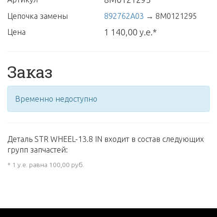
Цепочка замены
892762A03
→
8M0121295
1 140,00 у.е.*
Цена
Заказ
Временно недоступно
Деталь STR WHEEL-13.8 IN входит в состав следующих
групп запчастей:
* 1 у.е. равна 100,00 руб.