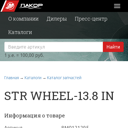
Toggl
naviga
О компании
Дилеры
Пресс-центр
Каталоги
Найти
1 у.е. = 100,00 руб.
Главная
→
Каталоги
→
Каталог запчастей
STR WHEEL-13.8 IN
Информация о товаре
8M0121295
Артикул