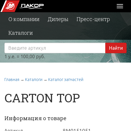
Toggl
naviga
О компании
Дилеры
Пресс-центр
Каталоги
Найти
1 у.е. = 100,00 руб.
Главная
→
Каталоги
→
Каталог запчастей
CARTON TOP
Информация о товаре
8M0151051
Артикул