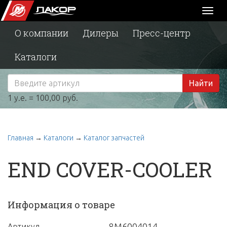
Toggl
naviga
О компании
Дилеры
Пресс-центр
Каталоги
Найти
1 у.е. = 100,00 руб.
Главная
→
Каталоги
→
Каталог запчастей
END COVER-COOLER
Информация о товаре
8M6004014
Артикул