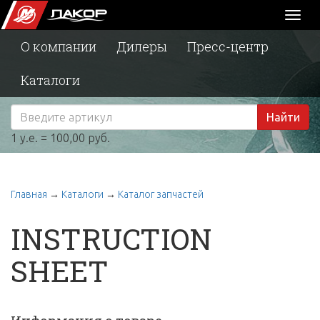
Toggl
naviga
О компании
Дилеры
Пресс-центр
Каталоги
Найти
1 у.е. = 100,00 руб.
Главная
→
Каталоги
→
Каталог запчастей
INSTRUCTION
SHEET