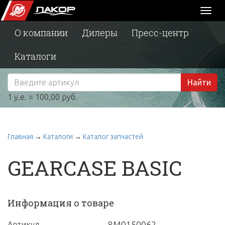
Toggl
naviga
О компании
Дилеры
Пресс-центр
Каталоги
Найти
1 у.е. = 100,00 руб.
Главная
→
Каталоги
→
Каталог запчастей
GEARCASE BASIC
Информация о товаре
8M0150062
Артикул