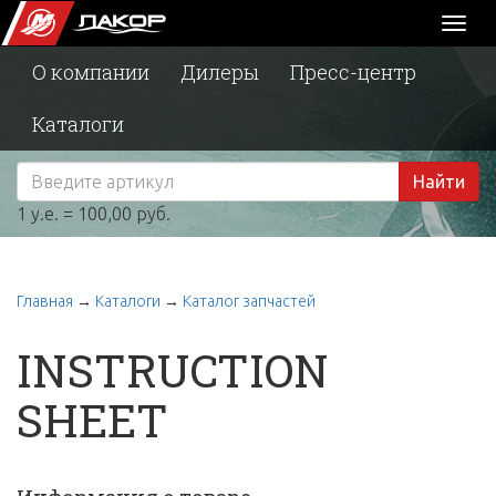
Toggl
naviga
О компании
Дилеры
Пресс-центр
Каталоги
Найти
1 у.е. = 100,00 руб.
Главная
→
Каталоги
→
Каталог запчастей
INSTRUCTION
SHEET