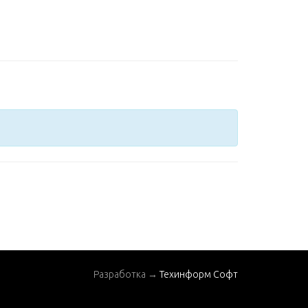
Разработка →
Техинформ Софт