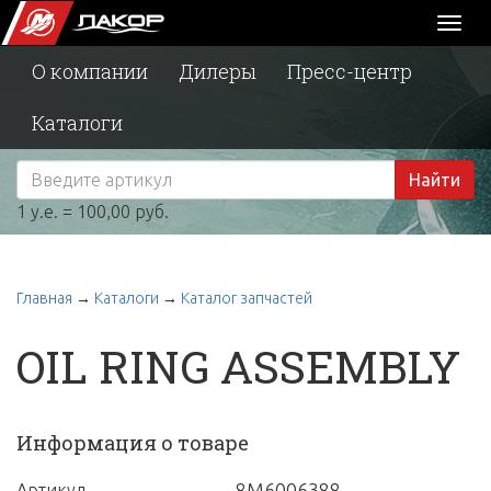
Toggl
naviga
О компании
Дилеры
Пресс-центр
Каталоги
Найти
1 у.е. = 100,00 руб.
Главная
→
Каталоги
→
Каталог запчастей
OIL RING ASSEMBLY
Информация о товаре
8M6006388
Артикул