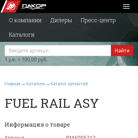
Toggl
naviga
О компании
Дилеры
Пресс-центр
Каталоги
Найти
1 у.е. = 100,00 руб.
Главная
→
Каталоги
→
Каталог запчастей
FUEL RAIL ASY
Информация о товаре
8M6005212
Артикул