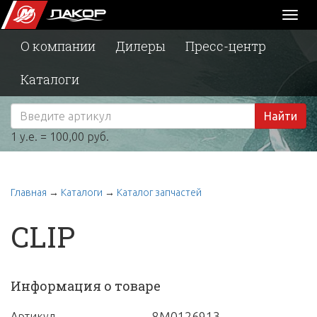
Toggl
naviga
О компании
Дилеры
Пресс-центр
Каталоги
Найти
1 у.е. = 100,00 руб.
Главная
→
Каталоги
→
Каталог запчастей
CLIP
Информация о товаре
8M0126913
Артикул