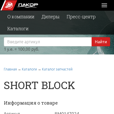
Toggl
naviga
О компании
Дилеры
Пресс-центр
Каталоги
Найти
1 у.е. = 100,00 руб.
Главная
→
Каталоги
→
Каталог запчастей
SHORT BLOCK
Информация о товаре
8M0147024
Артикул