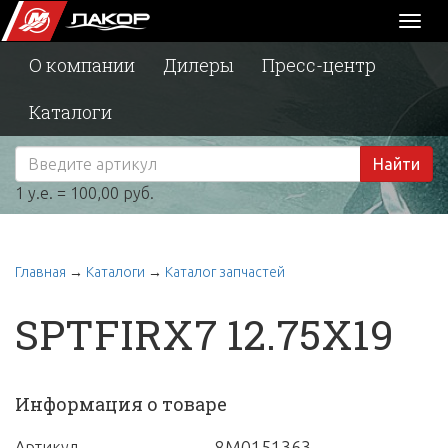
Toggl
naviga
О компании
Дилеры
Пресс-центр
Каталоги
Найти
1 у.е. = 100,00 руб.
Главная
→
Каталоги
→
Каталог запчастей
SPTFIRX7 12.75X19
Информация о товаре
8M0151363
Артикул