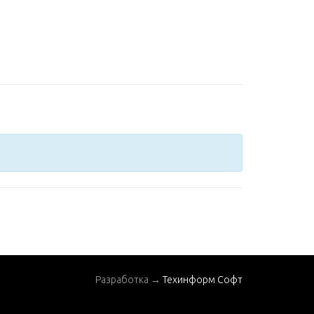
Разработка →
Техинформ Софт