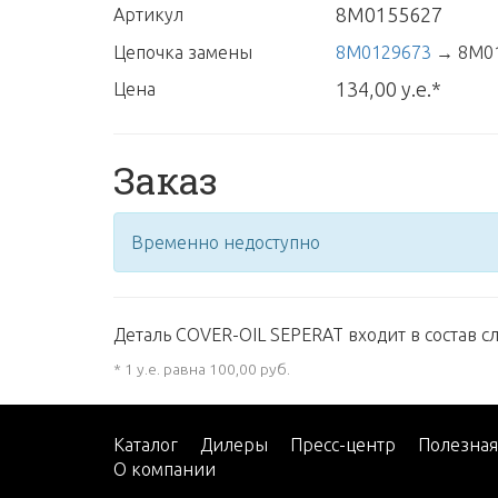
8M0155627
Артикул
Цепочка замены
8M0129673
→
8M0
134,00 у.е.*
Цена
Заказ
Временно недоступно
Деталь COVER-OIL SEPERAT входит в состав с
* 1 у.е. равна 100,00 руб.
Каталог
Дилеры
Пресс-центр
Полезна
О компании