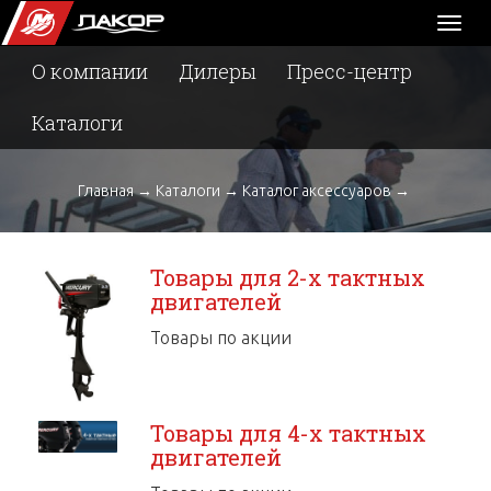
Toggl
naviga
О компании
Дилеры
Пресс-центр
Каталоги
Главная
→
Каталоги
→
Каталог аксессуаров
→
Товары для 2-х тактных
двигателей
Товары по акции
Товары для 4-х тактных
двигателей