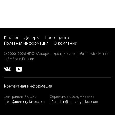
525 SC (G
EN. V) GM
454 V-8 1
992-1995
525 SC (G
EN. V) GM
Каталог
Дилеры
Пресс-центр
454 V-8 1
Полезная информация
О компании
996
© 2000–2026 НПФ «Лакор» — дистрибьютор «Brunswick Marine
525 SC - G
in EMEA» в России
en VI
575 GM 5
40 V-8 19
86-1992
Контактная информация
575 SCi
Центральный офис
Сервисное обслуживание
600 SC Bo
lakor@mercury-lakor.com
JRumshin@mercury-lakor.com
btail 1998
600 SC GE