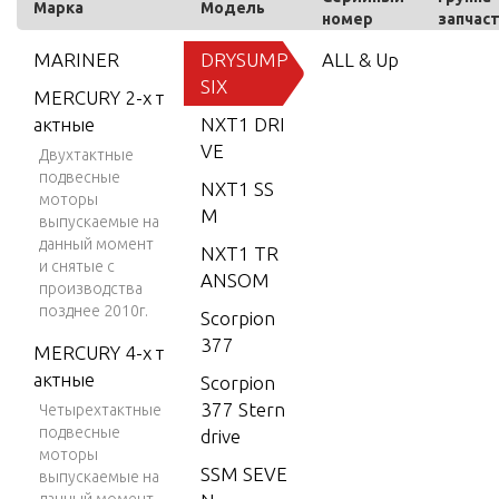
Марка
Модель
номер
запчас
MARINER
DRYSUMP
ALL & Up
SIX
MERCURY 2-х т
актные
NXT1 DRI
VE
Двухтактные
подвесные
NXT1 SS
моторы
M
выпускаемые на
данный момент
NXT1 TR
и снятые с
ANSOM
производства
позднее 2010г.
Scorpion
377
MERCURY 4-х т
актные
Scorpion
377 Stern
Четырехтактные
подвесные
drive
моторы
SSM SEVE
выпускаемые на