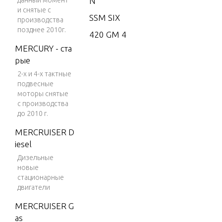
данный момент
N
и снятые с
SSM SIX
производства
позднее 2010г.
420 GM 4
54 V-8 19
MERCURY - ста
87-1989
рые
2-х и 4-х тактные
425 GM 4
подвесные
54 V-8 19
моторы снятые
90-1992
с производства
до 2010 г.
425 (GEN.
V) GM 45
MERCRUISER D
4 V-8 199
iesel
2-1993
Дизельные
новые
465 (GEN.
стационарные
V) GM 50
двигатели
2 V-8 199
2-1994
MERCRUISER G
as
465 GM 5