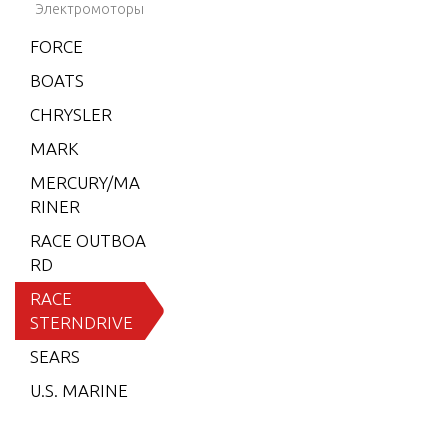
Электромоторы
500 Bulld
FORCE
og
BOATS
500 Bulld
og GM 54
CHRYSLER
0 V-8 199
MARK
0-1996
MERCURY/MA
500 Bulld
RINER
og 1999-2
RACE OUTBOA
001
RD
500 EFI
RACE
525 EFI
STERNDRIVE
525 SC G
SEARS
M 454 V-
U.S. MARINE
8 1991-1
992