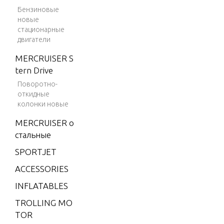
Бензиновые
02 V-8 19
новые
90-1992
стационарные
500 (GEN.
двигатели
+) GM 502
MERCRUISER S
V-8 1999
tern Drive
500 (GEN.
Поворотно-
V) GM 50
откидные
колонки новые
2 V-8 199
4-1995
MERCRUISER о
500 (GEN.
стальные
V) GM 50
SPORTJET
2 V-8 199
ACCESSORIES
6
INFLATABLES
500 (GEN.
VI)GM 50
TROLLING MO
2 V-8 199
TOR
7-1998