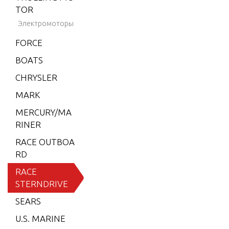
EN. +)
TOR
GM 50
Электромоторы
2 V-8 1
999
FORCE
500 (G
BOATS
EN. V)
CHRYSLER
GM 50
2 V-8 1
MARK
994-19
MERCURY/MA
95
RINER
500 (G
RACE OUTBOA
EN. V)
RD
GM 50
RACE
2 V-8 1
STERNDRIVE
996
SEARS
500 (G
EN. VI)
U.S. MARINE
GM 50