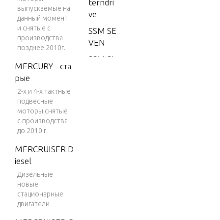
terndri
выпускаемые на
ve
данный момент
и снятые с
SSM SE
производства
VEN
позднее 2010г.
SSM SI
MERCURY - ста
X
рые
420 G
2-х и 4-х тактные
M 454
подвесные
V-8 19
моторы снятые
с производства
87-198
до 2010 г.
9
MERCRUISER D
425 G
iesel
M 454
Дизельные
V-8 19
новые
90-199
стационарные
2
двигатели
425 (G