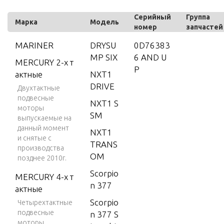
Серийный
Группа
Марка
Модель
номер
запчастей
MARINER
DRYSU
0D76383
MP SIX
6 AND U
MERCURY 2-х т
P
актные
NXT1
DRIVE
Двухтактные
подвесные
NXT1 S
моторы
SM
выпускаемые на
данный момент
NXT1
и снятые с
TRANS
производства
OM
позднее 2010г.
Scorpio
MERCURY 4-х т
n 377
актные
Scorpio
Четырехтактные
подвесные
n 377 S
моторы