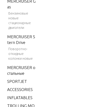
MERCRUISER G
EN. V)
as
GM 45
Бензиновые
4 V-8 1
новые
992-19
стационарные
93
двигатели
465 (G
MERCRUISER S
EN. V)
tern Drive
GM 50
Поворотно-
2 V-8 1
откидные
992-19
колонки новые
94
MERCRUISER о
465 G
стальные
M 502
SPORTJET
V-8 19
90-199
ACCESSORIES
2
INFLATABLES
500 (G
TROLLING MO