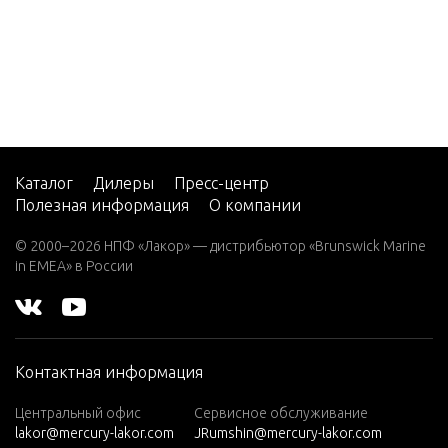
2 V-8 1
997-19
98
500 Bu
lldog
500 Bu
lldog G
Каталог
Дилеры
Пресс-центр
Полезная информация
О компании
M 540
V-8 19
© 2000–2026 НПФ «Лакор» — дистрибьютор «Brunswick Marine
90-199
in EMEA» в России
6
500 Bu
lldog 1
999-20
Контактная информация
01
Центральный офис
Сервисное обслуживание
500 EFI
lakor@mercury-lakor.com
JRumshin@mercury-lakor.com