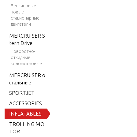
alon RIB
Бензиновые
новые
2004-20
стационарные
06
двигатели
Mercury
MERCRUISER S
Amanzi
tern Drive
350 Hyp
Поворотно-
alon RIB
откидные
2007-20
колонки новые
10
MERCRUISER о
Mercury
стальные
Amanzi
SPORTJET
380 Hyp
alon RIB
ACCESSORIES
2004-20
INFLATABLES
06
TROLLING MO
Mercury
TOR
Hypalon