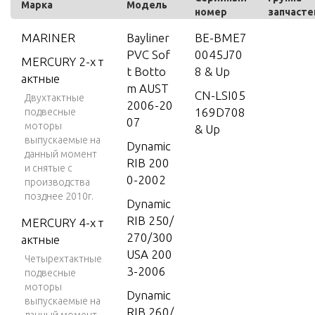
Марка
Модель
номер
запчасте
MARINER
Bayliner
BE-BME7
PVC Sof
0045J70
MERCURY 2-х т
t Botto
8 & Up
актные
m AUST
CN-LSI05
Двухтактные
2006-20
169D708
подвесные
07
моторы
& Up
выпускаемые на
Dynamic
данный момент
RIB 200
и снятые с
0-2002
производства
позднее 2010г.
Dynamic
RIB 250/
MERCURY 4-х т
270/300
актные
USA 200
Четырехтактные
3-2006
подвесные
моторы
Dynamic
выпускаемые на
RIB 260/