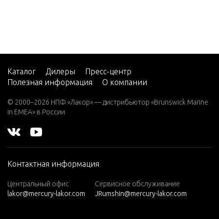
2008
Mercury
Hypalon
Soft Bot
tom USA
Каталог
Дилеры
Пресс-центр
2009
Полезная информация
О компании
Mercury
© 2000–2026 НПФ «Лакор» — дистрибьютор «Brunswick Marine
Hypalon
in EMEA» в России
Soft Bot
tom USA
2010
Mercury
Контактная информация
OceanR
unner H
Центральный офис
Сервисное обслуживание
ypalon R
lakor@mercury-lakor.com
JRumshin@mercury-lakor.com
IB 2006-
2009