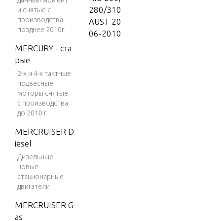
данный момент
280/310
и снятые с
производства
AUST 20
позднее 2010г.
06-2010
MERCURY - ста
Dynamic
рые
RIB 260/
280/310
2-х и 4-х тактные
подвесные
USA 200
моторы снятые
6-2010
с производства
до 2010 г.
Lodestar
INTL
MERCRUISER D
2008
iesel
Lodestar
Дизельные
INTL 20
новые
стационарные
09
двигатели
Mercury
MERCRUISER G
Amanzi
as
320 Hyp