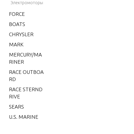
Soft Bot
Электромоторы
tom USA
FORCE
2003-20
BOATS
06
CHRYSLER
Mercury
Hypalon
MARK
Soft Bot
MERCURY/MA
tom USA
RINER
2004
RACE OUTBOA
Mercury
RD
Hypalon
Soft Bot
RACE STERND
tom USA
RIVE
2007
SEARS
Mercury
U.S. MARINE
Hypalon
Soft Bot
tom USA