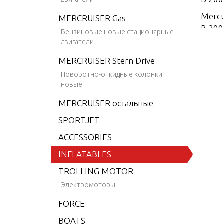
Mercu
MERCRUISER Gas
B 200
Бензиновые новые стационарные
двигатели
Mercu
SA 20
MERCRUISER Stern Drive
Mercu
Поворотно-откидные колонки
новые
SA 20
MERCRUISER остальные
Mercu
SA 20
SPORTJET
Mercu
ACCESSORIES
SA 20
INFLATABLES
Mercu
TROLLING MOTOR
SA 20
Электромоторы
Mercu
SA 20
FORCE
Mercu
BOATS