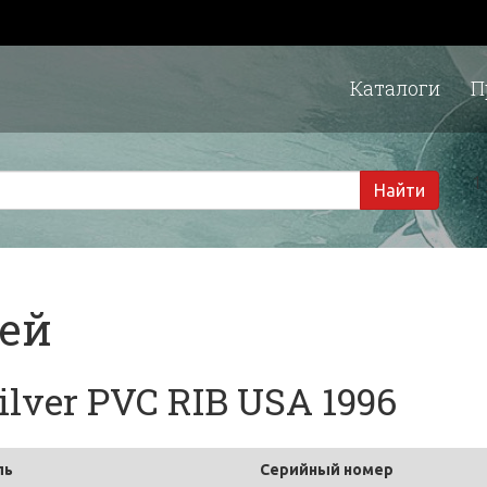
Каталоги
П
1 
Найти
тей
lver PVC RIB USA 1996
ль
Серийный номер