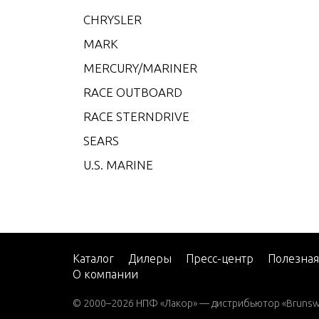
RIB 2
CHRYSLER
Mercu
MARK
RIB 2
MERCURY/MARINER
Mercu
RACE OUTBOARD
006-
RACE STERNDRIVE
Mercu
009-
SEARS
Mercu
U.S. MARINE
2002
Mercu
2008
Mercu
2009
Каталог
Дилеры
Пресс-центр
Полезна
О компании
Mercu
002
© 2000–2026 НПФ «Лакор» — дистрибьютор «Brunswic