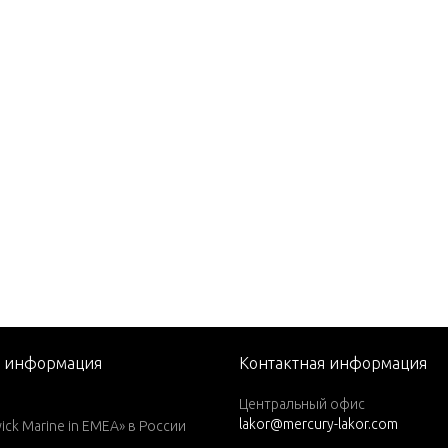
006-2009
ry OceanRunner Hypalon
010
ry OceanRunner PVC RIB 2
2008
ry OceanRunner PVC RIB 2
2010
ry PVC Soft Bottom INTL
ry PVC Soft Bottom INTL
ry PVC Soft Bottom INTL
-2009
я информация
Контактная информация
ry PVC Soft Bottom USA 2
Центральный офис
lakor@mercury-lakor.com
k Marine in EMEA» в России