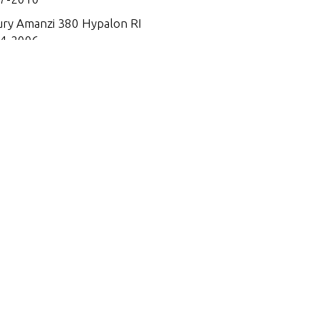
ry Amanzi 380 Hypalon RI
4-2006
ry Hypalon Soft Bottom U
03-2006
ry Hypalon Soft Bottom U
04
ry Hypalon Soft Bottom U
07
ry Hypalon Soft Bottom U
08
ry Hypalon Soft Bottom U
09
ry Hypalon Soft Bottom U
10
ry OceanRunner Hypalon