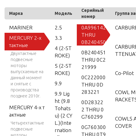
Серийный
Марка
Модель
Группа з
номер
MARINER
2.5
0A996142
CARBUR
THRU
MERCURY 2-х
3.3
0B240450
тактные
CARBUR
4 (2-ST
0B240451
Двухтактные
TTENUA
ROKE)
THRU 0C2
подвесные
5 (2-ST
моторы
21999
выпускаемые на
ROKE)
Co-Pilot
0C222000
данный момент
9.9
и снятые с
THRU 0D
производства
283221
COWL M
9.9 Lig
позднее 2010г.
RACKET
ht (9.8
0D28322
MERCURY 4-х т
Tohats
2 THRU 0
актные
u) (2 CY
G760299
COWLS 
L.)(Inte
Четырехтактные
COVER
0G760300
подвесные
rnation
THRU 0T9
моторы