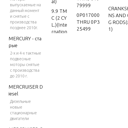
al)
выпускаемые на
79999
CRANKSH
данный момент
9.9 TM
0P017000
NS AND
и снятые с
C (2 CY
THRU 0P3
G RODS(
производства
L.)(Inte
позднее 2010г.
25499
1)
rnation
MERCURY - ста
al)
0P325500
рые
& Up
CRANKSH
15
2-х и 4-х тактные
NS AND
0T980000
15 (2 C
подвесные
G RODS(
THRU 0T9
YL.) (In
моторы снятые
6)
99999
с производства
ternati
до 2010 г.
onal)
1B000000
& Up
CRANKSH
MERCRUISER D
25 (2 C
NS AND
iesel
YL.) (In
9483121
G RODS(
Дизельные
ternati
THRU 950
6)
новые
onal)
6480
стационарные
25 (2 C
9506481
двигатели
CYLINDE
YL.)(2-S
THRU 958