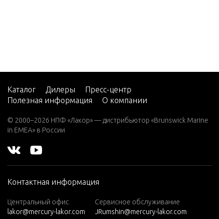
75 DFI
ONENTS
(3 CYL.)
(1.5L)
POWER 
90 (3 C
YL.)
STARTE
90 DFI
OSCH)
(3 CYL.)
Каталог
Дилеры
Пресс-центр
(1.5L)
Полезная информация
О компании
115 DF
STEERIN
© 2000–2026 НПФ «Лакор» — дистрибьютор «Brunswick Marine
I (3 CY
OMPON
in EMEA» в России
L.)(1.5
L)
STEERIN
150 Pr
OMPON
o XS (2.
Контактная информация
5L)
SWIVEL 
Центральный офис
Сервисное обслуживание
200 (D
D STEER
lakor@mercury-lakor.com
JRumshin@mercury-lakor.com
FI)