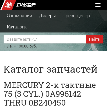
Toggl
naviga
О компании
Дилеры
Пресс-центр
Каталоги
Найти
1 у.е. = 100,00 руб.
Каталог запчастей
MERCURY 2-х тактные
75 (3 CYL.) 0A996142
THRU 0B240450