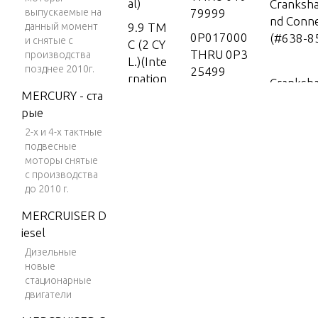
al)
Cranksha
выпускаемые на
79999
nd Conne
данный момент
9.9 TM
0P017000
(#638-8
и снятые с
C (2 CY
THRU 0P3
производства
L.)(Inte
позднее 2010г.
25499
rnation
Cranksha
MERCURY - ста
al)
0P325500
nd Conne
рые
& Up
(#646-8
15
2-х и 4-х тактные
0T980000
15 (2 C
подвесные
THRU 0T9
YL.) (In
моторы снятые
Cylinder
99999
с производства
ternati
ankcase
до 2010 г.
onal)
1B000000
& Up
MERCRUISER D
25 (2 C
Drive Sh
iesel
YL.) (In
9483121
Дизельные
ternati
THRU 950
новые
Electric
onal)
6480
стационарные
s
25 (2 C
9506481
двигатели
YL.)(2-S
THRU 958