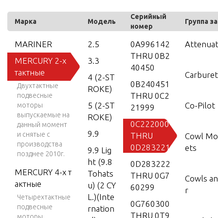
Серийный
Марка
Модель
Группа з
номер
MARINER
2.5
0A996142
Attenuat
THRU 0B2
MERCURY 2-х
3.3
40450
тактные
Carburet
4 (2-ST
0B240451
Двухтактные
ROKE)
THRU 0C2
подвесные
5 (2-ST
Co-Pilot
моторы
21999
выпускаемые на
ROKE)
0C222000
данный момент
9.9
и снятые с
THRU
Cowl Mo
производства
0D283221
ets
9.9 Lig
позднее 2010г.
ht (9.8
0D283222
MERCURY 4-х т
Tohats
THRU 0G7
Cowls an
актные
u) (2 CY
60299
r
L.)(Inte
Четырехтактные
0G760300
подвесные
rnation
THRU 0T9
моторы