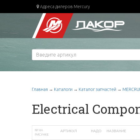
Адреса дилеров Mercury
Главная
→
Каталоги
→
Каталог запчастей
→
MERCRUI
Electrical Compo
№ НА
АРТИКУЛ
НАДО
НАЗВАНИЕ
РИСУНКЕ