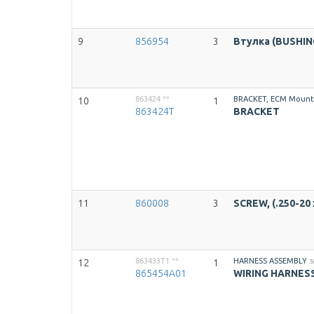
9
856954
3
Втулка (BUSHIN
863424
**
BRACKET, ECM Mount
10
1
863424T
BRACKET
11
860008
3
SCREW, (.250-20 
863433T1
**
HARNESS ASSEMBLY
з
12
1
865454A01
WIRING HARNES