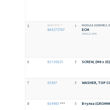
864273T3
**
MODULE ASSEMBLY, 
5
1
864273T07
ECM
(MX6.2L MPI)
6
82130025
3
SCREW, (M6 x 25)
7
65567
3
WASHER, TOP C
8
834985
***
3
Втулка (GROMM