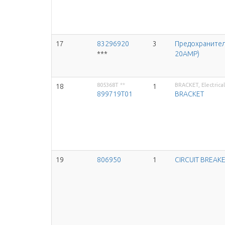
17
83296920
3
Предохранител
***
20AMP)
805368T
**
BRACKET, Electrica
18
1
899719T01
BRACKET
19
806950
1
CIRCUIT BREAKE