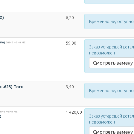
G)
6,20
Временно недоступно
ing
заменена на:
59,00
Заказ устарешей дета
невозможен
Смотреть замену
x .625) Torx
3,40
Временно недоступно
аменена на:
1 420,00
Заказ устарешей дета
S
невозможен
Смотреть замену