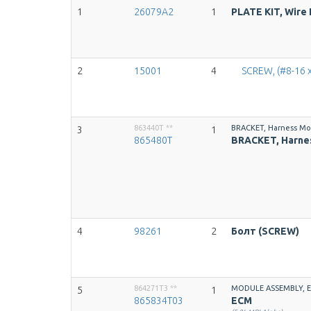
1
26079A2
1
PLATE KIT, Wire
2
15001
4
SCREW, (#8-16 x
863440T
**
BRACKET, Harness Mou
3
1
865480T
BRACKET, Harnes
4
98261
2
Болт (SCREW)
864271T3
**
MODULE ASSEMBLY, 
5
1
865834T03
ECM