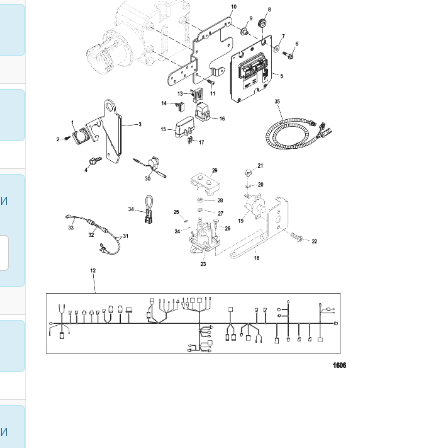
ли
ли