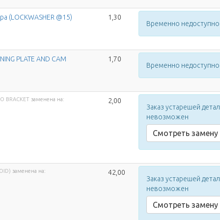
ера (LOCKWASHER @15)
1,30
Временно недоступно
INING PLATE AND CAM
1,70
Временно недоступно
TO BRACKET
заменена на:
2,00
Заказ устарешей дета
невозможен
Смотреть замену
OID)
заменена на:
42,00
Заказ устарешей дета
невозможен
Смотреть замену