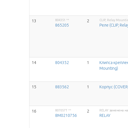
804351
**
CLIP, Relay Mounti
13
2
865205
Реле (CLIP, Rel
14
804352
1
Клипса креплен
Mounting)
15
883562
1
Корпус (COVER,
807057T
**
RELAY
заменена на
16
2
8M0210756
RELAY