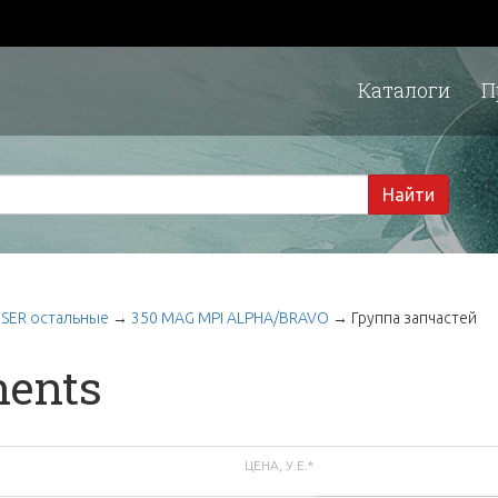
Каталоги
П
1 
Найти
SER остальные
→
350 MAG MPI ALPHA/BRAVO
→
Группа запчастей
nents
ЦЕНА, У.Е.*