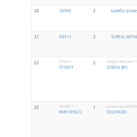
20
26996
2
Шайба гров
21
68513
2
SCREW, RETA
57583
**
SCREW, BRACKET 
22
2
57583T
SCREW @5
96158T
**
Соленоид (SOLEN
23
1
8M0185622
SOLENOID