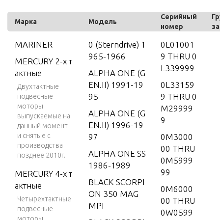
Серийный
Гр
Марка
Модель
номер
за
MARINER
0 (Sterndrive) 1
0L01001
965-1966
9 THRU 0
MERCURY 2-х т
L339999
актные
ALPHA ONE (G
EN.II) 1991-19
0L33159
Двухтактные
95
9 THRU 0
подвесные
моторы
M29999
ALPHA ONE (G
выпускаемые на
9
EN.II) 1996-19
данный момент
и снятые с
97
0M3000
производства
00 THRU
ALPHA ONE SS
позднее 2010г.
0M5999
1986-1989
99
MERCURY 4-х т
BLACK SCORPI
актные
0M6000
ON 350 MAG
Четырехтактные
00 THRU
MPI
подвесные
0W0599
моторы