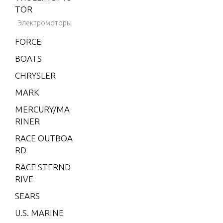
TOR
CMD 2.8 ES 20
Электромоторы
0
FORCE
CMD 4.2 EI 25
0
BOATS
CMD 4.2 EI 27
CHRYSLER
0
MARK
CMD 4.2 EI 30
MERCURY/MA
0
RINER
CMD 4.2 EI 30
RACE OUTBOA
0 VM 254 I/L6
RD
CMD 4.2 EI 32
RACE STERND
0
RIVE
CMD 4.2 ES 25
SEARS
0
U.S. MARINE
CMD 4.2 ES 27