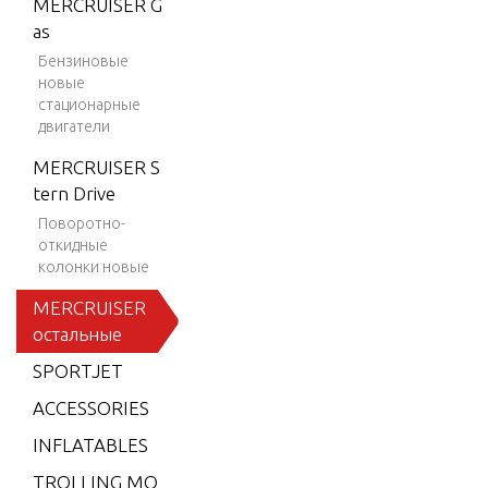
MERCRUISER G
BRAVO XZ ON
8 THRU 1
as
E
A623184
Бензиновые
CMD 1.7 MI 12
1A62318
новые
0 I/L4
стационарные
5 & Up
двигатели
CMD 1.7 MS 1
MERCRUISER S
20 I/L4
tern Drive
CMD 2.8 EI 16
Поворотно-
5
откидные
колонки новые
CMD 2.8 EI 17
0
MERCRUISER
CMD 2.8 EI 20
остальные
0
SPORTJET
CMD 2.8 ES 16
ACCESSORIES
5
INFLATABLES
CMD 2.8 ES 17
TROLLING MO
0