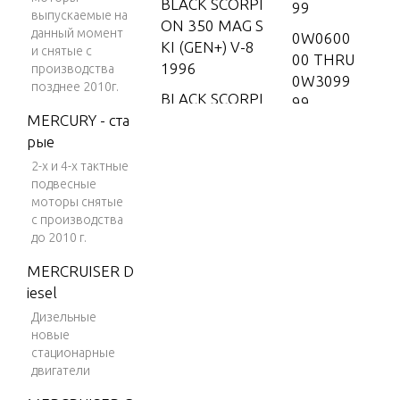
BLACK SCORPI
99
выпускаемые на
ON 350 MAG S
данный момент
0W0600
KI (GEN+) V-8
и снятые с
00 THRU
1996
производства
0W3099
позднее 2010г.
BLACK SCORPI
99
MERCURY - ста
ON 350 MAG S
0W3100
рые
KI (GEN+) V-8
00 THRU
1997-2001
2-х и 4-х тактные
0W6499
подвесные
BLACK SCORPI
99
моторы снятые
ON MX 6.2L M
с производства
0W6500
PI
до 2010 г.
00 THRU
BLACK SCORPI
1A29999
MERCRUISER D
ON MX 6.2L SK
9
iesel
I (GEN+) V-8 2
Дизельные
1A30000
001-2002
новые
0 THRU 1
стационарные
BLACKHAWK 1
A611927
двигатели
994-1995
1A61192