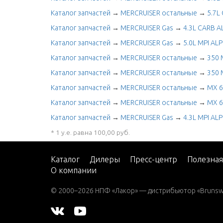
Каталог запчастей
→
MERCRUISER остальные
→
5.7L
Каталог запчастей
→
MERCRUISER Gas
→
4.3L CARB 
Каталог запчастей
→
MERCRUISER Gas
→
5.0L MPI A
Каталог запчастей
→
MERCRUISER остальные
→
350 
Каталог запчастей
→
MERCRUISER остальные
→
350 
Каталог запчастей
→
MERCRUISER остальные
→
MX 6
Каталог запчастей
→
MERCRUISER остальные
→
MX 6
Каталог запчастей
→
MERCRUISER Gas
→
4.3L MPI A
* 1 у.е. равна 100,00 руб.
Каталог
Дилеры
Пресс-центр
Полезна
О компании
© 2000–2026 НПФ «Лакор» — дистрибьютор «Brunswic