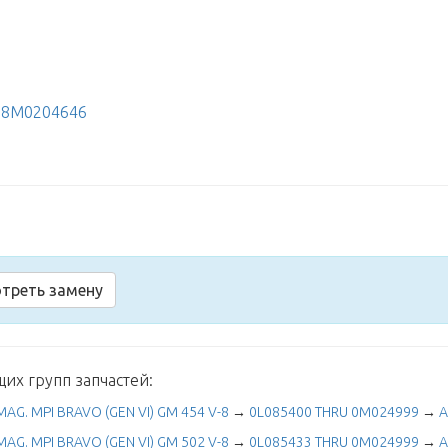
→
8M0204646
треть замену
щих групп запчастей:
MAG. MPI BRAVO (GEN VI) GM 454 V-8
→
0L085400 THRU 0M024999
→
A
MAG. MPI BRAVO (GEN VI) GM 502 V-8
→
0L085433 THRU 0M024999
→
A