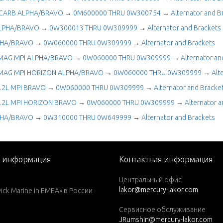
 CARB ALPHA/BRAVO
→
0M600000 THRU 0W300754
→
Alternator and B
ALPHA/BRAVO
→
0W300013 THRU 0W309999
→
Alternator and Brackets
LPHA/BRAVO
→
0W060000 THRU 0W309999
→
Alternator and Brackets
MAG MPI ALPHA/BRAVO
→
0W060000 THRU 0W309999
→
Alternator an
MAG MPI HORIZON ALPHA/BRAVO
→
0W060000 THRU 0W309999
→
Alt
.2L MPI BRAVO
→
0W060000 THRU 0W309999
→
Alternator and Bracke
.2L MPI HORIZON BRAVO
→
0W060000 THRU 0W309999
→
Alternator 
LPHA/BRAVO
→
0W310000 THRU 0W649999
→
Alternator and Brackets
я информация
Контактная информация
Центральный офис
lakor@mercury-lakor.com
k Marine in EMEA» в России
Сервисное обслуживание
JRumshin@mercury-lakor.com