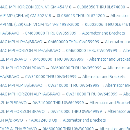
MAG. MPI HORIZON (GEN. VI) GM 454 V-8
→
0L086050 THRU 0L674000
MIE MPI (GEN. VI) GM 502 V-8
→
0L086013 THRU 0L674200
→
Alternator
 MPI MIE (L29) GEN. VI GM 454 V-8 1998-2000
→
0L002006 THRU 0L6746
LPHA/BRAVO
→
0M600000 THRU 0W059999
→
Alternator and Brackets
MAG MPI ALPHA/BRAVO
→
0M600000 THRU 0W059999
→
Alternator an
MAG MPI HORIZON ALPHA/BRAVO
→
0M600000 THRU 0W059999
→
Alt
.2L MPI BRAVO
→
0M600000 THRU 0W059999
→
Alternator and Bracke
.2L MPI HORIZON BRAVO
→
0M600000 THRU 0W059999
→
Alternator a
LPHA/BRAVO
→
0W310000 THRU 0W649999
→
Alternator and Brackets
MAG MPI ALPHA/BRAVO
→
0W310000 THRU 0W649999
→
Alternator an
MAG MPI HORIZON ALPHA/BRAVO
→
0W310000 THRU 0W649999
→
Alt
.2L MPI BRAVO
→
0W310000 THRU 0W649999
→
Alternator and Bracke
.2L MPI HORIZON BRAVO
→
0W310000 THRU 0W649999
→
Alternator 
ALPHA/BRAVO
→
1A063240 & Up
→
Alternator and Brackets
 CARB ALPHA/BRAVO
→
0M600000 THRU 0W300009
→
Alternator and B