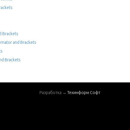
rackets
d Brackets
ernator and Brackets
ts
and Brackets
Разработка →
Техинформ Софт