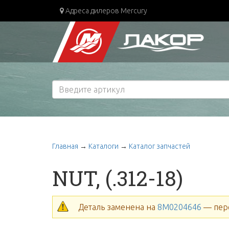
Адреса дилеров Mercury
Главная
→
Каталоги
→
Каталог запчастей
NUT, (.312-18)
Деталь заменена на
8M0204646
— пер