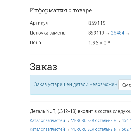
Информация о товаре
859119
Артикул
Цепочка замены
859119
→
26484
1,95 у.е.*
Цена
Заказ
Заказ устарешей детали невозможен
Смо
Деталь NUT, (.312-18) входит в состав следую
Каталог запчастей
→
MERCRUISER остальные
→
454 
Каталог запчастей
→
MERCRUISER остальные
→
502 