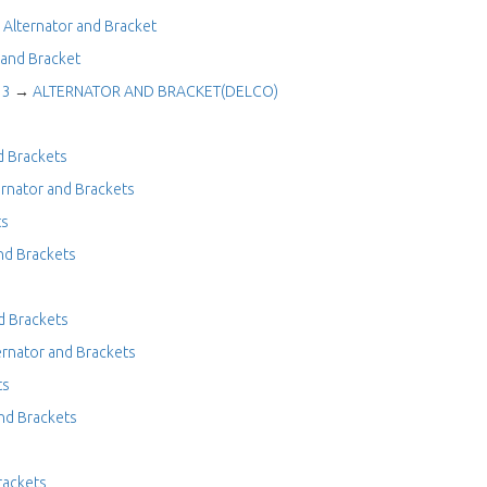
→
Alternator and Bracket
 and Bracket
13
→
ALTERNATOR AND BRACKET(DELCO)
d Brackets
ernator and Brackets
ts
nd Brackets
d Brackets
ernator and Brackets
ts
and Brackets
rackets