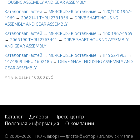
HOUSING ASSEMBLY AND GEAR ASSEMBLY
Каталог запчастей
→
MERCRUISER остальные
→
120/140 1967-
1969
→
2062141 THRU 2791956
→
DRIVE SHAFT HOUSING
ASSEMBLY AND GEAR ASSEMBLY
Каталог запчастей
→
MERCRUISER остальные
→
160 1967-1969
→
2065190 THRU 2763441
→
DRIVE SHAFT HOUSING ASSEMBLY
AND GEAR ASSEMBLY
Каталог запчастей
→
MERCRUISER остальные
→
II 1962-1963
→
1474909 THRU 1602185
→
DRIVE SHAFT HOUSING ASSEMBLY AND
GEAR ASSEMBLY
* 1 у.е. равна 100,00 руб.
Каталог
Дилеры
Пресс-центр
Полезная информация
О компании
© 2000–2026 НПФ «Лакор» — дистрибьютор «Brunswick Marine