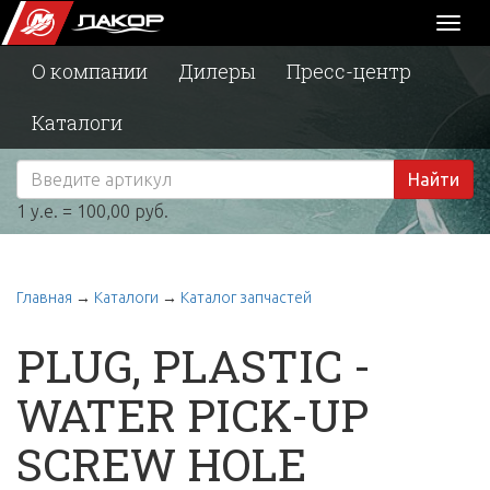
Toggl
naviga
О компании
Дилеры
Пресс-центр
Каталоги
Найти
1 у.е. = 100,00 руб.
Главная
→
Каталоги
→
Каталог запчастей
PLUG, PLASTIC -
WATER PICK-UP
SCREW HOLE